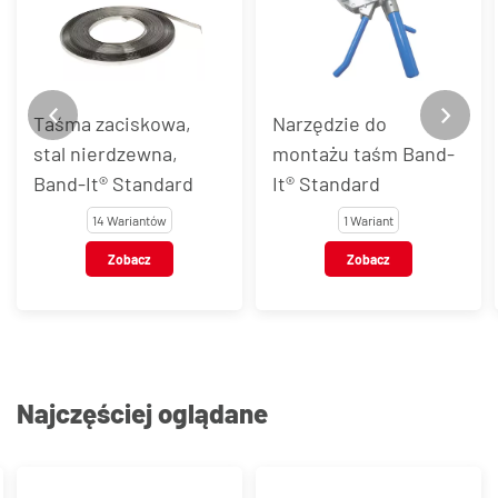
Taśma zaciskowa,
Narzędzie do
stal nierdzewna,
montażu taśm Band-
Band-It® Standard
It® Standard
14 Wariantów
1 Wariant
Zobacz
Zobacz
Najczęściej oglądane