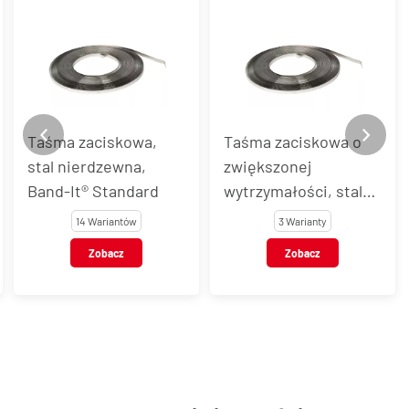
Taśma zaciskowa,
Taśma zaciskowa o
stal nierdzewna,
zwiększonej
Band-It® Standard
wytrzymałości, stal
AISI 201, Band-It®
14 Wariantów
3 Warianty
Giant
Zobacz
Zobacz