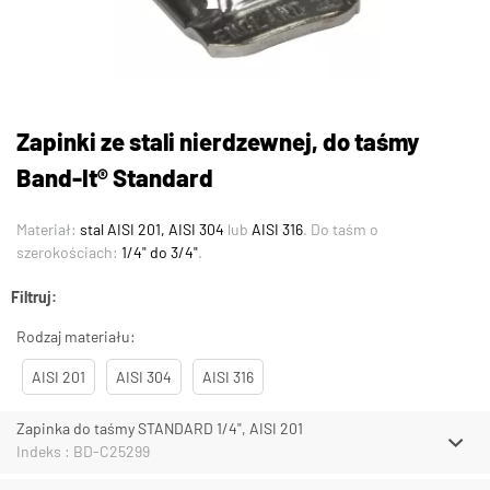
Zapinki ze stali nierdzewnej, do taśmy
Band-It® Standard
Materiał:
stal AISI 201, AISI 304
lub
AISI 316
. Do taśm o
szerokościach:
1/4" do 3/4"
.
Filtruj:
Rodzaj materiału:
AISI 201
AISI 304
AISI 316
Zapinka do taśmy STANDARD 1/4", AISI 201
Indeks : BD-C25299