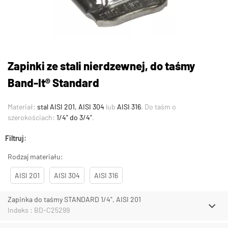
Zapinki ze stali nierdzewnej, do taśmy
Band-It® Standard
Materiał:
stal AISI 201, AISI 304
lub
AISI 316
. Do taśm o
szerokościach:
1/4" do 3/4"
.
Filtruj:
Rodzaj materiału:
AISI 201
AISI 304
AISI 316
Zapinka do taśmy STANDARD 1/4", AISI 201
Indeks : BD-C25299