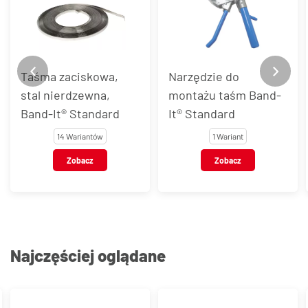
Taśma zaciskowa,
Narzędzie do
stal nierdzewna,
montażu taśm Band-
Band-It® Standard
It® Standard
14 Wariantów
1 Wariant
Zobacz
Zobacz
Najczęściej oglądane