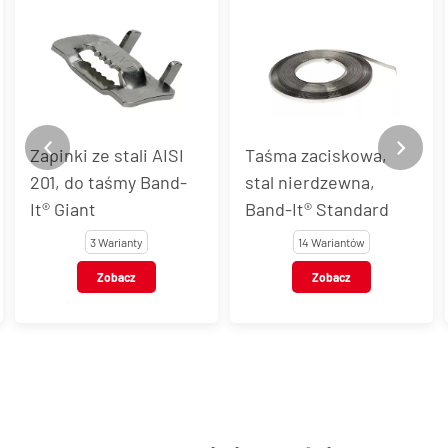
Taśma zaciskowa,
Taśma zaciskowa o
stal nierdzewna,
zwiększonej
Band-It® Standard
wytrzymałości, stal
AISI 201, Band-It®
14 Wariantów
3 Warianty
Giant
Zobacz
Zobacz