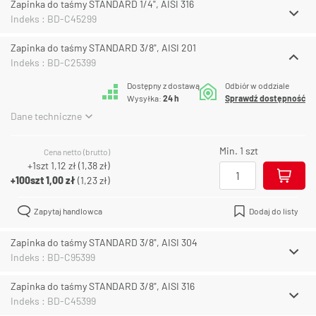
Zapinka do taśmy STANDARD 1/4", AISI 316
Indeks : BD-C45299
Zapinka do taśmy STANDARD 3/8", AISI 201
Indeks : BD-C25399
Dostępny z dostawą
Odbiór w oddziale
Wysyłka:
24 h
Sprawdź dostępność
Dane techniczne
Min. 1 szt
Cena netto (brutto)
+1szt
1,12 zł
(
1,38 zł
)
+100szt
1,00 zł
(
1,23 zł
)
Zapytaj handlowca
Dodaj do listy
Zapinka do taśmy STANDARD 3/8", AISI 304
Indeks : BD-C95399
Zapinka do taśmy STANDARD 3/8", AISI 316
Indeks : BD-C45399