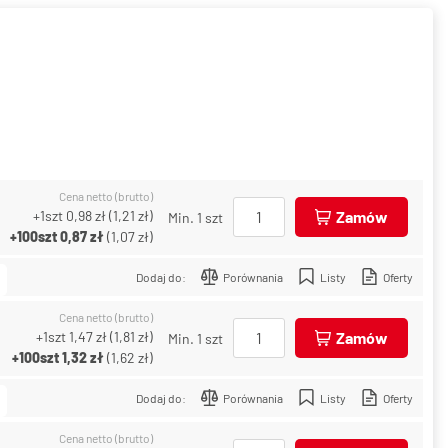
Cena netto (brutto)
+1szt
0,98 zł
(
1,21 zł
)
Zamów
Min. 1 szt
+100szt
0,87 zł
(
1,07 zł
)
Dodaj do:
Porównania
Listy
Oferty
Cena netto (brutto)
+1szt
1,47 zł
(
1,81 zł
)
Zamów
Min. 1 szt
+100szt
1,32 zł
(
1,62 zł
)
Dodaj do:
Porównania
Listy
Oferty
Cena netto (brutto)