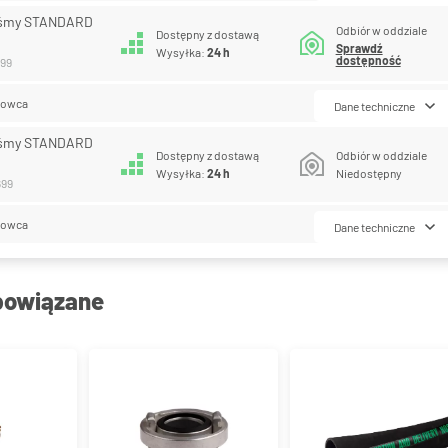
aśmy STANDARD
Odbiór w oddziale
Dostępny z dostawą
Sprawdź
Wysyłka:
24 h
dostępność
699
lowca
Dane techniczne
aśmy STANDARD
Dostępny z dostawą
Odbiór w oddziale
Wysyłka:
24 h
Niedostępny
699
lowca
Dane techniczne
powiązane