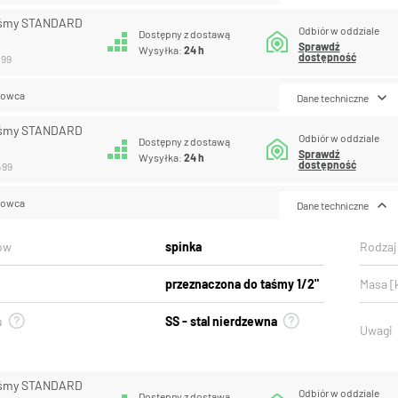
aśmy STANDARD
Odbiór w oddziale
Dostępny z dostawą
Sprawdź
Wysyłka:
24 h
dostępność
499
lowca
Dane techniczne
aśmy STANDARD
Odbiór w oddziale
Dostępny z dostawą
Sprawdź
Wysyłka:
24 h
dostępność
499
lowca
Dane techniczne
ów
spinka
Rodzaj
przeznaczona do taśmy 1/2"
Masa [
u
SS - stal nierdzewna
Uwagi
aśmy STANDARD
Odbiór w oddziale
Dostępny z dostawą