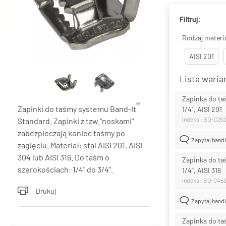
Filtruj:
Rodzaj materi
AISI 201
Lista wari
Zapinka do t
®
Zapinki do taśmy systemu Band-It
1/4", AISI 201
Indeks : BD-C25
Standard. Zapinki z tzw."noskami"
zabezpieczają koniec taśmy po
Zapytaj hand
zagięciu. Materiał: stal AISI 201, AISI
304 lub AISI 316. Do taśm o
Zapinka do t
szerokościach: 1/4" do 3/4".
1/4", AISI 316
Indeks : BD-C45
Drukuj
Zapytaj hand
Zapinka do t