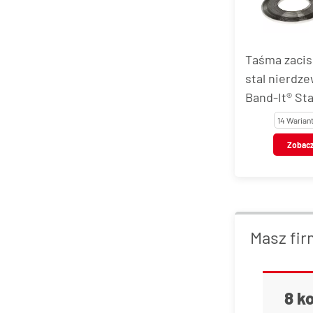
Taśma zaci
stal nierdz
Band-It® St
14 Warian
Zobac
Masz fir
8 k