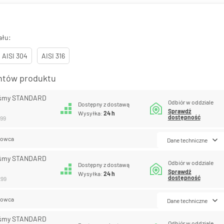
ału:
AISI 304
AISI 316
antów produktu
aśmy STANDARD
Odbiór w oddziale
Dostępny z dostawą
Sprawdź
Wysyłka:
24 h
dostępność
299
lowca
Dane techniczne
aśmy STANDARD
Odbiór w oddziale
Dostępny z dostawą
Sprawdź
Wysyłka:
24 h
dostępność
299
lowca
Dane techniczne
aśmy STANDARD
Odbiór w oddziale