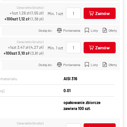
Cena netto (brutto)
+1szt
1,26 zł
(
1,55 zł
)
Zamów
Min. 1 szt
+100szt
1,12 zł
(
1,38 zł
)
Dodaj do:
Porównania
Listy
Oferty
Cena netto (brutto)
+1szt
3,47 zł
(
4,27 zł
)
Zamów
Min. 1 szt
+100szt
3,10 zł
(
3,81 zł
)
Dodaj do:
Porównania
Listy
Oferty
 materiału
AISI 316
kg]
0.01
opakowanie zbiorcze
zawiera 100 szt.
Cena netto (brutto)