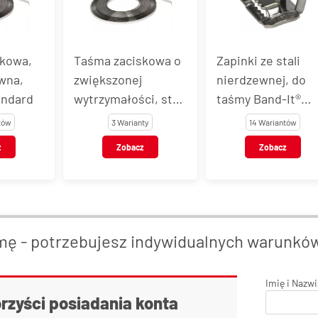
skowa,
Taśma zaciskowa o
Zapinki ze stali
ewna,
zwiększonej
nierdzewnej, do
andard
wytrzymałości, stal
taśmy Band-It®
AISI 201, Band-It®
Standard
tów
3 Warianty
14 Wariantów
Giant
z
Zobacz
Zobacz
mę - potrzebujesz indywidualnych warunkó
Imię i Nazw
orzyści posiadania konta