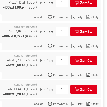
+1szt
1,12 zł
(
1,38 zł
)
Zamów
Min. 1 szt
+100szt
1,00 zł
(
1,23 zł
)
Dodaj do:
Porównania
Listy
Oferty
Cena netto (brutto)
+1szt
0,89 zł
(
1,09 zł
)
Zamów
Min. 1 szt
+100szt
0,79 zł
(
0,97 zł
)
Dodaj do:
Porównania
Listy
Oferty
Cena netto (brutto)
+1szt
1,79 zł
(
2,20 zł
)
Zamów
Min. 1 szt
+3szt
1,60 zł
(
1,97 zł
)
Dodaj do:
Porównania
Listy
Oferty
Cena netto (brutto)
+1szt
1,44 zł
(
1,77 zł
)
Zamów
Min. 1 szt
+100szt
1,28 zł
(
1,57 zł
)
Dodaj do:
Porównania
Listy
Oferty