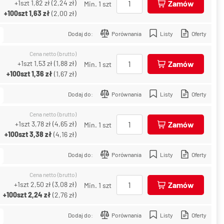
+1szt
1,82 zł
(
2,24 zł
)
Zamów
Min. 1 szt
+100szt
1,63 zł
(
2,00 zł
)
Dodaj do:
Porównania
Listy
Oferty
Cena netto (brutto)
+1szt
1,53 zł
(
1,88 zł
)
Zamów
Min. 1 szt
+100szt
1,36 zł
(
1,67 zł
)
Dodaj do:
Porównania
Listy
Oferty
Cena netto (brutto)
+1szt
3,78 zł
(
4,65 zł
)
Zamów
Min. 1 szt
+100szt
3,38 zł
(
4,16 zł
)
Dodaj do:
Porównania
Listy
Oferty
Cena netto (brutto)
+1szt
2,50 zł
(
3,08 zł
)
Zamów
Min. 1 szt
+100szt
2,24 zł
(
2,76 zł
)
Dodaj do:
Porównania
Listy
Oferty