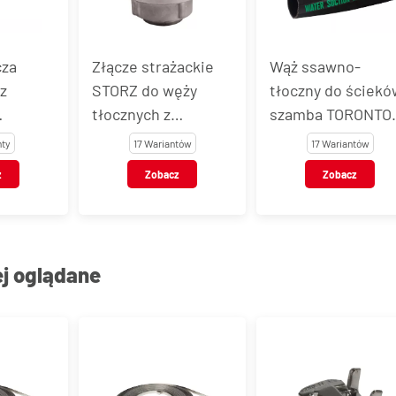
cza
Złącze strażackie
Wąż ssawno-
z
STORZ do węży
tłoczny do ściekó
tłocznych z
szamba TORONTO
o węża,
końcówką do węża,
LIGHT®
nty
17 Wariantów
17 Wariantów
aluminium
z
Zobacz
Zobacz
ej oglądane