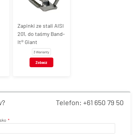
Zapinki ze stali AISI
201, do taśmy Band-
It® Giant
3 Warianty
Zobacz
w?
Telefon:
+61 650 79 50
isko