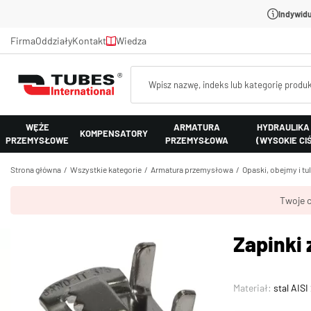
Indywidu
Firma
Oddziały
Kontakt
Wiedza
WĘŻE
ARMATURA
HYDRAULIKA
KOMPENSATORY
PRZEMYSŁOWE
PRZEMYSŁOWA
(WYSOKIE CI
Strona główna
Wszystkie kategorie
Armatura przemysłowa
Opaski, obejmy i tu
Twoje c
Zapinki 
Materiał:
stal AISI