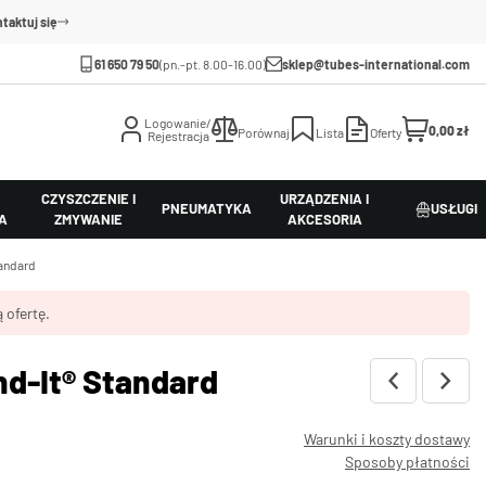
taktuj się
61 650 79 50
(pn.-pt. 8.00-16.00)
sklep@tubes-international.com
Logowanie/
0,00 zł
Porównaj
Lista
Oferty
Rejestracja
CZYSZCZENIE I
URZĄDZENIA I
PNEUMATYKA
USŁUGI
A
ZMYWANIE
AKCESORIA
andard
 ofertę.
nd-It® Standard
Warunki i koszty dostawy
Sposoby płatności