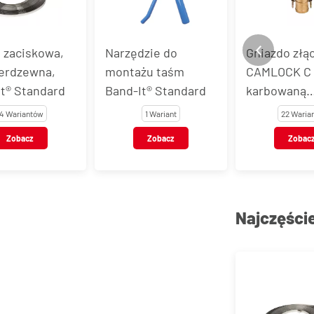
 zaciskowa,
Narzędzie do
Gniazdo złą
ierdzewna,
montażu taśm
CAMLOCK C 
t® Standard
Band-It® Standard
karbowaną
końcówką d
14 Wariantów
1 Wariant
22 Waria
mosiądz
Zobacz
Zobacz
Zobac
Najczęści