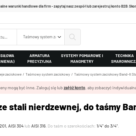
alne warunki handlowe dla firm - zapytaj nasz zespół lub zarejestruj konto B2B. Skon
Taśmowy system zaciskowy Band-It Standard
 SIŁOWA
ARMATURA
SYSTEMY POMIAROWE I
TECHNIKA
ŚNIENIA)
PRECYZYJNA
MANOMETRY
SMAROWNICZ
leje zaciskowe
Taśmowy system zaciskowy
Taśmowy system zaciskowy Band-It St
eny mogą być inne. Zaloguj się lub
załóż konto
, aby zobaczyć indywidualną
ze stali nierdzewnej, do taśmy Ba
 201, AISI 304
lub
AISI 316
. Do taśm o szerokościach:
1/4" do 3/4"
.