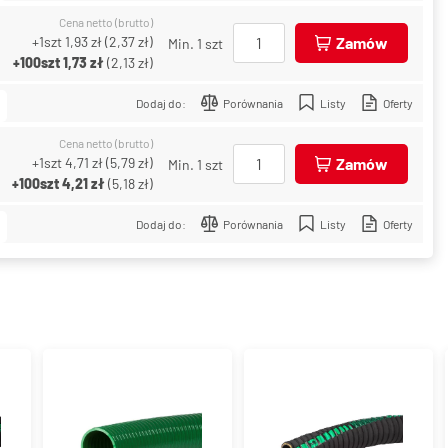
Cena netto (brutto)
+1szt
1,93 zł
(
2,37 zł
)
Zamów
Min. 1 szt
+100szt
1,73 zł
(
2,13 zł
)
Dodaj do:
Porównania
Listy
Oferty
Cena netto (brutto)
+1szt
4,71 zł
(
5,79 zł
)
Zamów
Min. 1 szt
+100szt
4,21 zł
(
5,18 zł
)
Dodaj do:
Porównania
Listy
Oferty