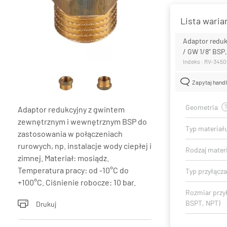
Lista wari
Adaptor reduk
/ GW 1/8" BSP
Indeks : RV-345
Zapytaj hand
Geometria
Adaptor redukcyjny z gwintem
zewnętrznym i wewnętrznym BSP do
Typ materiał
zastosowania w połączeniach
rurowych, np. instalacje wody ciepłej i
Rodzaj mater
zimnej. Materiał: mosiądz.
Temperatura pracy: od -10°C do
Typ przyłącza
+100°C. Ciśnienie robocze: 10 bar.
Rozmiar przy
BSPT, NPT)
Drukuj