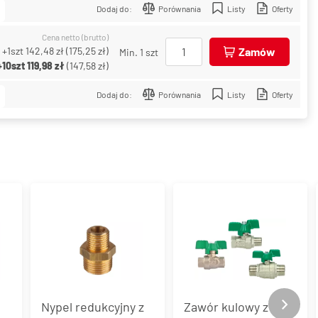
Dodaj do:
Porównania
Listy
Oferty
Cena netto (brutto)
+1szt
142,48 zł
(
175,25 zł
)
Zamów
Min. 1 szt
+10szt
119,98 zł
(
147,58 zł
)
Dodaj do:
Porównania
Listy
Oferty
Nypel redukcyjny z
Zawór kulowy z