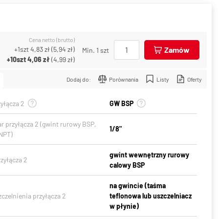
Cena netto (brutto)
+1szt
4,83 zł
(
5,94 zł
)
Zamów
Min. 1 szt
+10szt
4,06 zł
(
4,99 zł
)
Dodaj do:
Porównania
Listy
Oferty
yłącza 2
GW BSP
r przyłącza 2 (gwint rurowy BSP,
1/8"
NPT)
gwint wewnętrzny rurowy
zyłącza 2
calowy BSP
na gwincie (taśma
czelnienia przyłącza 2
teflonowa lub uszczelniacz
w płynie)