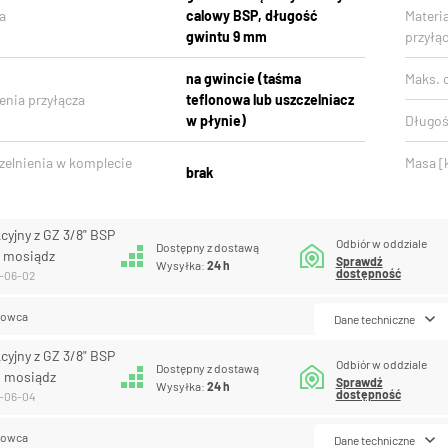
a
calowy BSP, długość
Materi
gwintu 9 mm
przyłąc
na gwincie (taśma
Maks. c
enia przyłącza
teflonowa lub uszczelniacz
w płynie)
Długoś
zelnienia w komplecie
Masa [
brak
cyjny z GZ 3/8" BSP
Odbiór w oddziale
Dostępny z dostawą
, mosiądz
Sprawdź
Wysyłka:
24 h
dostępność
0-06-02
lowca
Dane techniczne
cyjny z GZ 3/8" BSP
Odbiór w oddziale
Dostępny z dostawą
, mosiądz
Sprawdź
Wysyłka:
24 h
dostępność
0-06-04
lowca
Dane techniczne