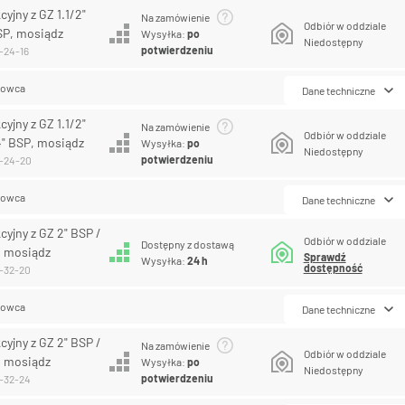
yjny z GZ 1.1/2"
Na zamówienie
Odbiór w oddziale
SP, mosiądz
Wysyłka:
po
Niedostępny
potwierdzeniu
-24-16
lowca
Dane techniczne
yjny z GZ 1.1/2"
Na zamówienie
Odbiór w oddziale
4" BSP, mosiądz
Wysyłka:
po
Niedostępny
potwierdzeniu
0-24-20
lowca
Dane techniczne
cyjny z GZ 2" BSP /
Odbiór w oddziale
Dostępny z dostawą
, mosiądz
Sprawdź
Wysyłka:
24 h
dostępność
0-32-20
lowca
Dane techniczne
cyjny z GZ 2" BSP /
Na zamówienie
Odbiór w oddziale
, mosiądz
Wysyłka:
po
Niedostępny
potwierdzeniu
0-32-24