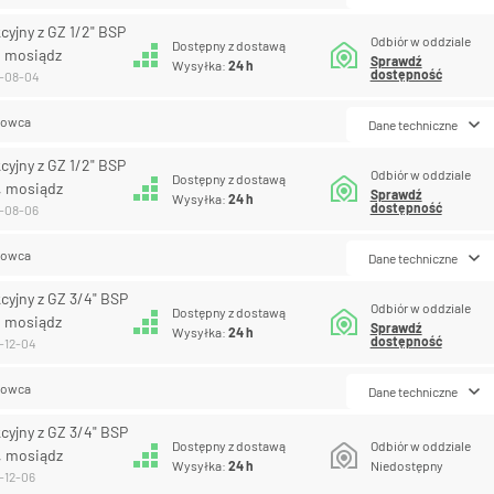
cyjny z GZ 1/2" BSP
Odbiór w oddziale
Dostępny z dostawą
, mosiądz
Sprawdź
Wysyłka:
24 h
dostępność
0-08-04
lowca
Dane techniczne
cyjny z GZ 1/2" BSP
Odbiór w oddziale
Dostępny z dostawą
, mosiądz
Sprawdź
Wysyłka:
24 h
dostępność
0-08-06
lowca
Dane techniczne
cyjny z GZ 3/4" BSP
Odbiór w oddziale
Dostępny z dostawą
, mosiądz
Sprawdź
Wysyłka:
24 h
dostępność
0-12-04
lowca
Dane techniczne
cyjny z GZ 3/4" BSP
Dostępny z dostawą
Odbiór w oddziale
, mosiądz
Wysyłka:
24 h
Niedostępny
-12-06