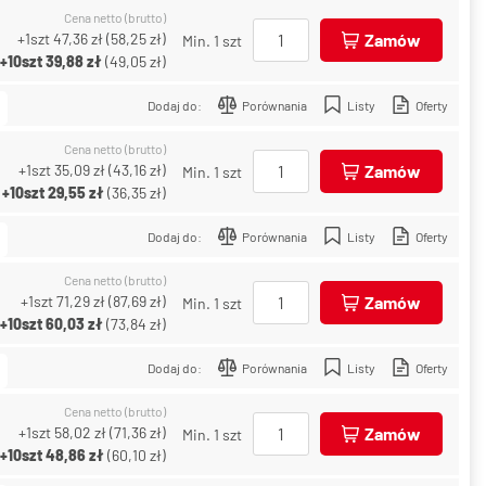
Cena netto (brutto)
+1szt
47,36 zł
(
58,25 zł
)
Zamów
Min. 1 szt
+10szt
39,88 zł
(
49,05 zł
)
Dodaj do:
Porównania
Listy
Oferty
Cena netto (brutto)
+1szt
35,09 zł
(
43,16 zł
)
Zamów
Min. 1 szt
+10szt
29,55 zł
(
36,35 zł
)
Dodaj do:
Porównania
Listy
Oferty
Cena netto (brutto)
+1szt
71,29 zł
(
87,69 zł
)
Zamów
Min. 1 szt
+10szt
60,03 zł
(
73,84 zł
)
Dodaj do:
Porównania
Listy
Oferty
Cena netto (brutto)
+1szt
58,02 zł
(
71,36 zł
)
Zamów
Min. 1 szt
+10szt
48,86 zł
(
60,10 zł
)