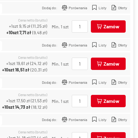
Dodaj do:
Porównania
Listy
Oferty
Cena netto (brutto)
+1szt
9,15 zł
(
11,25 zł
)
Zamów
Min. 1 szt
+10szt
7,71 zł
(
9,48 zł
)
Dodaj do:
Porównania
Listy
Oferty
Cena netto (brutto)
+1szt
19,61 zł
(
24,12 zł
)
Zamów
Min. 1 szt
+10szt
16,51 zł
(
20,31 zł
)
Dodaj do:
Porównania
Listy
Oferty
Cena netto (brutto)
+1szt
17,50 zł
(
21,53 zł
)
Zamów
Min. 1 szt
+10szt
14,73 zł
(
18,12 zł
)
Dodaj do:
Porównania
Listy
Oferty
Cena netto (brutto)
+1szt
14,18 zł
(
17,44 zł
)