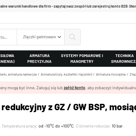
alne warunki handlowe dla firm - zapytaj nasz zespół lub zarejestruj konto B2B. Skon
Złączki gwintowane z mosiądzu
 SIŁOWA
ARMATURA
SYSTEMY POMIAROWE I
TECHNIKA
ŚNIENIA)
PRECYZYJNA
MANOMETRY
SMAROWNICZ
cówki, armatura nalewcza
Armatura (rury, kształtki i łączniki)
Armatura mosiężna
Złą
eny mogą być inne. Zaloguj się lub
załóż konto
, aby zobaczyć indywidualną
 redukcyjny z GZ / GW BSP, mosią
. Temperatura pracy:
od -10°C do +100°C
. Ciśnienie robocze:
10 bar
.