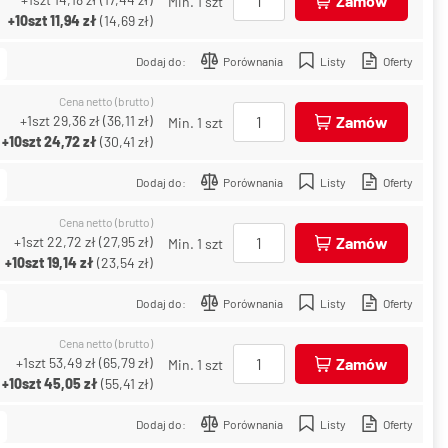
Zamów
Min. 1 szt
+10szt
11,94 zł
(
14,69 zł
)
Dodaj do:
Porównania
Listy
Oferty
Cena netto (brutto)
+1szt
29,36 zł
(
36,11 zł
)
Zamów
Min. 1 szt
+10szt
24,72 zł
(
30,41 zł
)
Dodaj do:
Porównania
Listy
Oferty
Cena netto (brutto)
+1szt
22,72 zł
(
27,95 zł
)
Zamów
Min. 1 szt
+10szt
19,14 zł
(
23,54 zł
)
Dodaj do:
Porównania
Listy
Oferty
Cena netto (brutto)
+1szt
53,49 zł
(
65,79 zł
)
Zamów
Min. 1 szt
+10szt
45,05 zł
(
55,41 zł
)
Dodaj do:
Porównania
Listy
Oferty