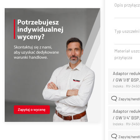
Opis przyłącz
Typ uszczelni
Materiał uszc
przyłącza
Adaptor reduk
/ GW 1/8" BSP
Indeks : RV-345
Zapytaj hand
Adaptor reduk
/ GW 1/4" BSP
Indeks : RV-345
Zapytaj hand