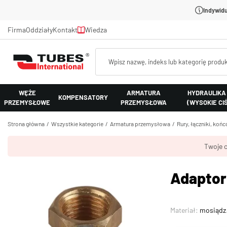
Indywidu
Firma
Oddziały
Kontakt
Wiedza
WĘŻE
ARMATURA
HYDRAULIKA
KOMPENSATORY
PRZEMYSŁOWE
PRZEMYSŁOWA
(WYSOKIE CI
Strona główna
Wszystkie kategorie
Armatura przemysłowa
Rury, łączniki, koń
Twoje c
Adaptor
Materiał:
mosiądz