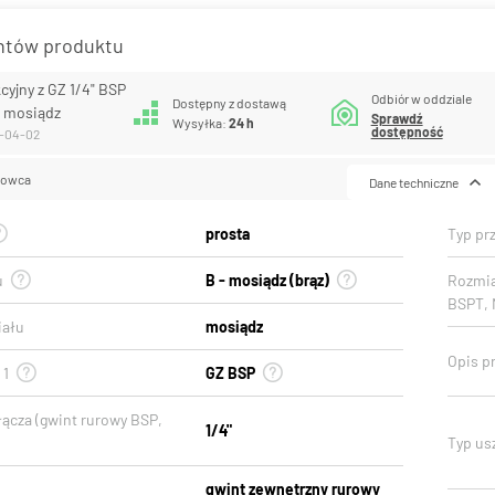
antów produktu
cyjny z GZ 1/4" BSP
Odbiór w oddziale
Dostępny z dostawą
, mosiądz
Sprawdź
Wysyłka:
24 h
dostępność
0-04-02
lowca
Dane techniczne
prosta
Typ prz
u
B - mosiądz (brąz)
Rozmia
BSPT, 
iału
mosiądz
Opis pr
 1
GZ BSP
łącza (gwint rurowy BSP,
1/4"
Typ usz
gwint zewnętrzny rurowy