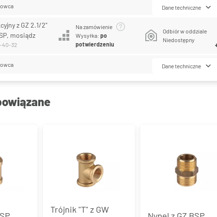
lowca
Dane techniczne
yjny z GZ 2.1/2"
Na zamówienie
Odbiór w oddziale
SP, mosiądz
Wysyłka:
po
Niedostępny
potwierdzeniu
0-40-32
lowca
Dane techniczne
powiązane
Trójnik "T" z GW
SP,
Nypel z GZ BSP,