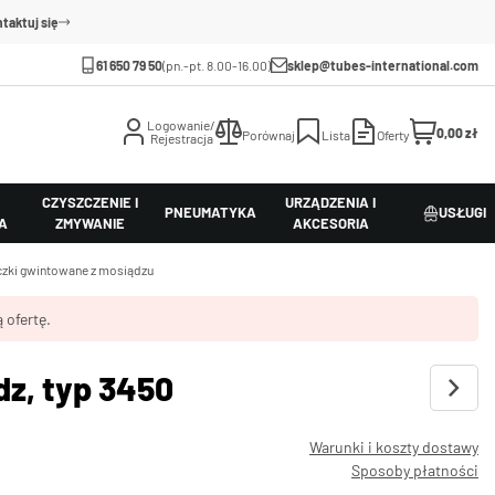
taktuj się
61 650 79 50
(pn.-pt. 8.00-16.00)
sklep@tubes-international.com
Logowanie/
0,00 zł
Porównaj
Lista
Oferty
Rejestracja
CZYSZCZENIE I
URZĄDZENIA I
PNEUMATYKA
USŁUGI
A
ZMYWANIE
AKCESORIA
czki gwintowane z mosiądzu
 ofertę.
dz, typ 3450
Warunki i koszty dostawy
Sposoby płatności