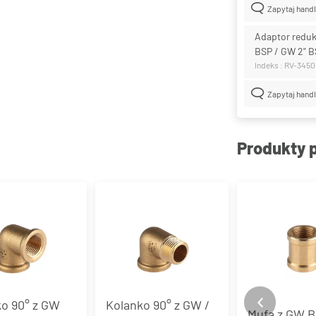
Zapytaj hand
Adaptor redukc
BSP / GW 2" B
Indeks : RV-345
Zapytaj hand
Produkty 
o 90° z GW
Kolanko 90° z GW /
Mufa z GW B