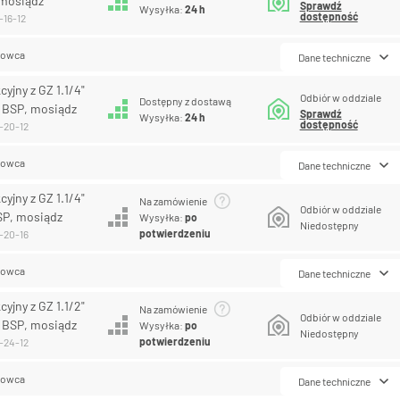
 mosiądz
Sprawdź
Wysyłka:
24 h
dostępność
-16-12
lowca
Dane techniczne
yjny z GZ 1.1/4"
Odbiór w oddziale
Dostępny z dostawą
 BSP, mosiądz
Sprawdź
Wysyłka:
24 h
dostępność
-20-12
lowca
Dane techniczne
yjny z GZ 1.1/4"
Na zamówienie
Odbiór w oddziale
SP, mosiądz
Wysyłka:
po
Niedostępny
potwierdzeniu
-20-16
lowca
Dane techniczne
yjny z GZ 1.1/2"
Na zamówienie
Odbiór w oddziale
 BSP, mosiądz
Wysyłka:
po
Niedostępny
potwierdzeniu
-24-12
lowca
Dane techniczne