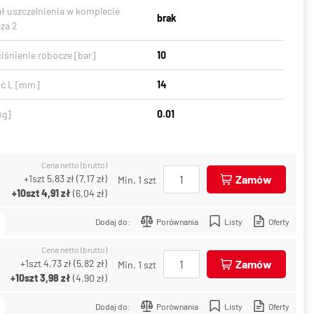
ał uszczelnienia w komplecie
brak
za 2
iśnienie robocze [bar]
10
ć L [mm]
14
kg]
0.01
Cena netto (brutto)
+1szt
5,83 zł
(
7,17 zł
)
Zamów
Min. 1 szt
+10szt
4,91 zł
(
6,04 zł
)
Dodaj do:
Porównania
Listy
Oferty
Cena netto (brutto)
+1szt
4,73 zł
(
5,82 zł
)
Zamów
Min. 1 szt
+10szt
3,98 zł
(
4,90 zł
)
Dodaj do:
Porównania
Listy
Oferty