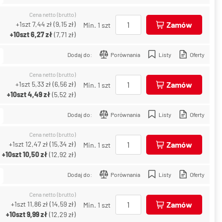
Cena netto (brutto)
+1szt
7,44 zł
(
9,15 zł
)
Zamów
Min. 1 szt
+10szt
6,27 zł
(
7,71 zł
)
Dodaj do:
Porównania
Listy
Oferty
Cena netto (brutto)
+1szt
5,33 zł
(
6,56 zł
)
Zamów
Min. 1 szt
+10szt
4,49 zł
(
5,52 zł
)
Dodaj do:
Porównania
Listy
Oferty
Cena netto (brutto)
+1szt
12,47 zł
(
15,34 zł
)
Zamów
Min. 1 szt
+10szt
10,50 zł
(
12,92 zł
)
Dodaj do:
Porównania
Listy
Oferty
Cena netto (brutto)
+1szt
11,86 zł
(
14,59 zł
)
Zamów
Min. 1 szt
+10szt
9,99 zł
(
12,29 zł
)