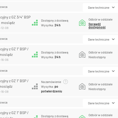
lowca
Dane techniczne
cyjny z GZ 3/4" BSP
Odbiór w oddziale
Dostępny z dostawą
, mosiądz
Sprawdź
Wysyłka:
24 h
dostępność
-12-08
lowca
Dane techniczne
yjny z GZ 1" BSP /
Dostępny z dostawą
Odbiór w oddziale
 mosiądz
Wysyłka:
24 h
Niedostępny
-16-06
lowca
Dane techniczne
yjny z GZ 1" BSP /
Na zamówienie
Odbiór w oddziale
 mosiądz
Wysyłka:
po
Niedostępny
potwierdzeniu
-16-08
lowca
Dane techniczne
yjny z GZ 1" BSP /
Odbiór w oddziale
Dostępny z dostawą