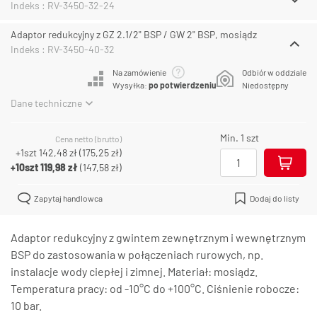
Indeks : RV-3450-32-24
Adaptor redukcyjny z GZ 2.1/2" BSP / GW 2" BSP, mosiądz
Indeks : RV-3450-40-32
Na zamówienie
Odbiór w oddziale
Wysyłka:
po potwierdzeniu
Niedostępny
Dane techniczne
Min. 1 szt
Cena netto (brutto)
+1szt
142,48 zł
(
175,25 zł
)
+10szt
119,98 zł
(
147,58 zł
)
Zapytaj handlowca
Dodaj do listy
Adaptor redukcyjny z gwintem zewnętrznym i wewnętrznym
BSP do zastosowania w połączeniach rurowych, np.
instalacje wody ciepłej i zimnej. Materiał: mosiądz.
Temperatura pracy: od -10°C do +100°C. Ciśnienie robocze:
10 bar.