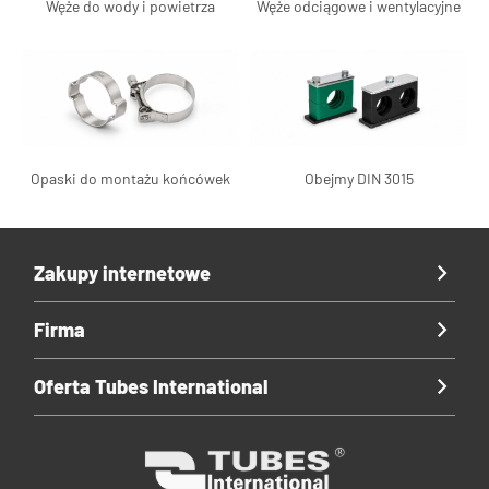
Węże do wody i powietrza
Węże odciągowe i wentylacyjne
Opaski do montażu końcówek
Obejmy DIN 3015
Zakupy internetowe
Firma
Oferta Tubes International