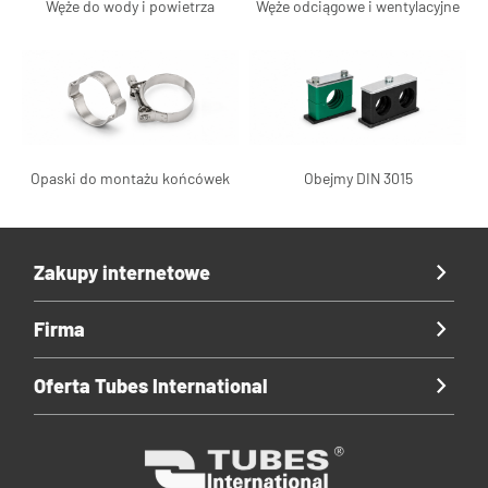
Węże do wody i powietrza
Węże odciągowe i wentylacyjne
Opaski do montażu końcówek
Obejmy DIN 3015
Zakupy internetowe
Firma
Oferta Tubes International