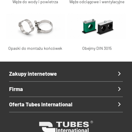
Węże do wody i powietrza
Węże odciągowe i wentylacyjne
Opaski do montażu końcówek
Obejmy DIN 3015
Zakupy internetowe
Firma
Oferta Tubes International