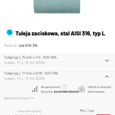
Tuleja zaciskowa, stal AISI 316, typ L
%
Materiał:
stal AISI 316
.
Tuleja typ L 15 mm x 1/4", AISI 316L
Indeks : TI-L-15-04-SS316
Tuleja typ L 17 mm x 5/16", AISI 316L
Indeks : TI-L-17-05-SS316
Na zamówienie
Odbiór w oddziale
Wysyłka:
po potwierdzeniu
Niedostępny
Dane techniczne
Min. 1 szt
Cena netto (brutto)