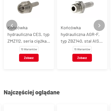
Końcówka
Końcówka
hydrauliczna CES, typ
hydrauliczna AGR-F,
ZMZ112, seria ciężka,
typ ZBZ140, stal AISI
stal AISI 316L
316L
15 Wariantów
15 Wariantów
Zobacz
Zobacz
Najczęściej oglądane