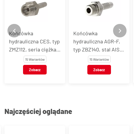
Końcówka
Końcówka
hydrauliczna CES, typ
hydrauliczna AGR-F,
ZMZ112, seria ciężka,
typ ZBZ140, stal AISI
stal AISI 316L
316L
15 Wariantów
15 Wariantów
Zobacz
Zobacz
Najczęściej oglądane