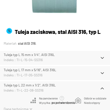
Tuleja zaciskowa, stal AISI 316, typ L
%
Materiał:
stal AISI 316
.
Tuleja typ L 15 mm x 1/4", AISI 316L
Indeks : TI-L-15-04-SS316
Tuleja typ L 17 mm x 5/16", AISI 316L
Indeks : TI-L-17-05-SS316
Tuleja typ L 22 mm x 1/2", AISI 316L
Indeks : TI-L-22-08-SS316
Na zamówienie
Odbiór w oddziale
Wysyłka:
po potwierdzeniu
Niedostępny
Dane techniczne