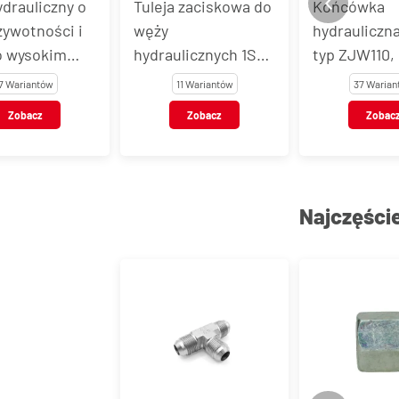
drauliczny o
Tuleja zaciskowa do
Końcówka
żywotności i
węży
hydrauliczn
o wysokim
hydraulicznych 1SN,
typ ZJW110, 
niu EN 857
2SC, stal węglowa,
węglowa
7 Wariantów
11 Wariantów
37 Warian
typ Z1TX
Zobacz
Zobacz
Zobac
Najczęści