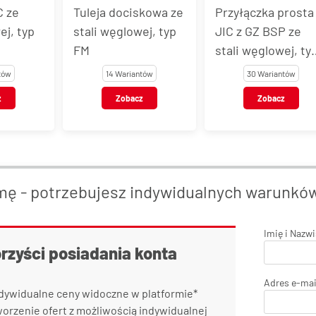
skowa ze
Przyłączka prosta
Przyłączka prosta
ej, typ
JIC z GZ BSP ze
JIC z GZ BSP ze
stali węglowej, typ
stali węglowej, ty
GE-BE
EVGE-BE
tów
30 Wariantów
25 Wariantów
z
Zobacz
Zobacz
mę - potrzebujesz indywidualnych warunkó
Imię i Nazw
orzyści posiadania konta
Adres e-mai
dywidualne ceny widoczne w platformie*
orzenie ofert z możliwością indywidualnej