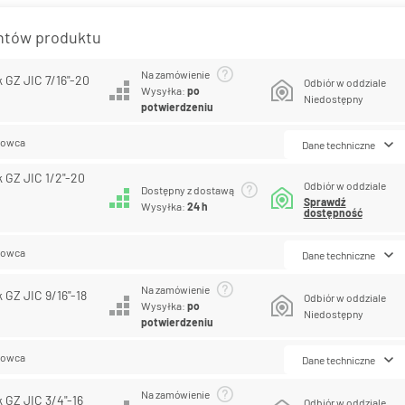
antów produktu
Na zamówienie
k GZ JIC 7/16"-20
Odbiór w oddziale
Wysyłka:
po
Niedostępny
potwierdzeniu
lowca
Dane techniczne
k GZ JIC 1/2"-20
Odbiór w oddziale
Dostępny z dostawą
Sprawdź
Wysyłka:
24 h
dostępność
lowca
Dane techniczne
Na zamówienie
k GZ JIC 9/16"-18
Odbiór w oddziale
Wysyłka:
po
Niedostępny
potwierdzeniu
lowca
Dane techniczne
Na zamówienie
k GZ JIC 3/4"-16
Odbiór w oddziale