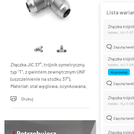
Lista wari
Złączka trójni
Indeks : HJ-T-07
Zapytaj hand
Złączka trójni
Złączka JIC 37°, trójnik symetryczny,
Indeks : HJ-T-08
typ "T", z gwintem zewnętrznym UNF
Wyprzedaż
(uszczelnienie na stożku 37°).
Zapytaj hand
Materiał: stal węglowa, ocynkowana.
Złączka trójni
Drukuj
Indeks : HJ-T-09
Zapytaj hand
Złączka trójni