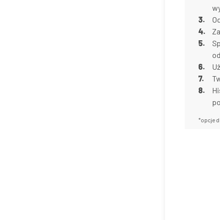
w
Od
Za
Sp
od
Uż
Tw
Hi
p
*opcje d