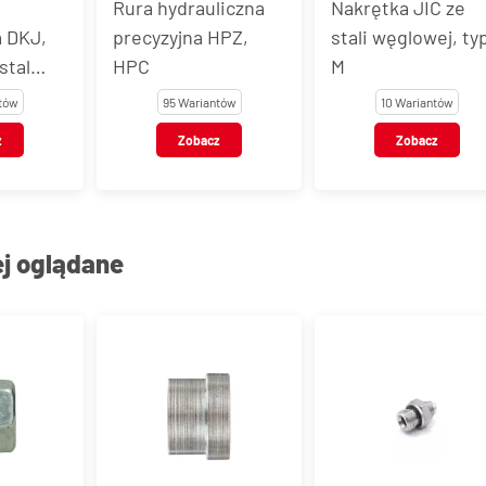
Rura hydrauliczna
Nakrętka JIC ze
a DKJ,
precyzyjna HPZ,
stali węglowej, ty
stal
HPC
M
tów
95 Wariantów
10 Wariantów
z
Zobacz
Zobacz
ej oglądane