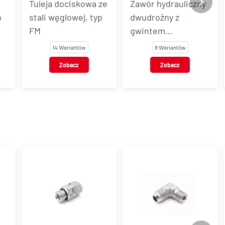
Tuleja dociskowa ze
Zawór hydrauliczny
p
stali węglowej, typ
dwudrożny z
FM
gwintem
wewnętrznym BSP,
14 Wariantów
8 Wariantów
typ BKHX
Zobacz
Zobacz