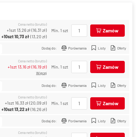
Cena netto (brutto)
+1szt
13,26 zł
(
16,31 zł
)
Zamów
Min. 1 szt
+10szt
10,73 zł
(
13,20 zł
)
Dodaj do:
Porównania
Listy
Oferty
Cena netto (brutto)
Zamów
+1szt
13,16 zł
(
16,19 zł
)
Min. 1 szt
Więcej
Dodaj do:
Porównania
Listy
Oferty
Cena netto (brutto)
+1szt
16,33 zł
(
20,09 zł
)
Zamów
Min. 1 szt
+10szt
13,22 zł
(
16,26 zł
)
Dodaj do:
Porównania
Listy
Oferty
Cena netto (brutto)