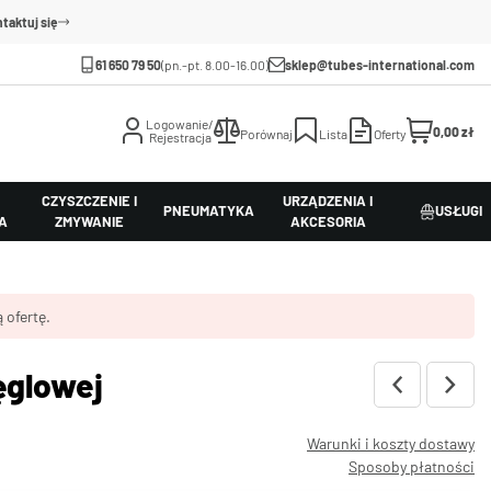
taktuj się
61 650 79 50
(pn.-pt. 8.00-16.00)
sklep@tubes-international.com
Logowanie/
0,00 zł
Porównaj
Lista
Oferty
Rejestracja
CZYSZCZENIE I
URZĄDZENIA I
PNEUMATYKA
USŁUGI
A
ZMYWANIE
AKCESORIA
 ofertę.
węglowej
Warunki i koszty dostawy
Sposoby płatności