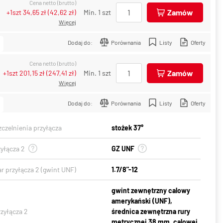
Cena netto (brutto)
Zamów
+1szt
34,65 zł
(
42,62 zł
)
Min. 1 szt
Więcej
Dodaj do:
Porównania
Listy
Oferty
Cena netto (brutto)
Zamów
+1szt
201,15 zł
(
247,41 zł
)
Min. 1 szt
Więcej
Dodaj do:
Porównania
Listy
Oferty
czelnienia przyłącza
stożek 37°
yłącza 2
GZ UNF
r przyłącza 2 (gwint UNF)
1.7/8"-12
gwint zewnętrzny calowy
amerykański (UNF),
zyłącza 2
średnica zewnętrzna rury
metrycznej 38 mm, calowej