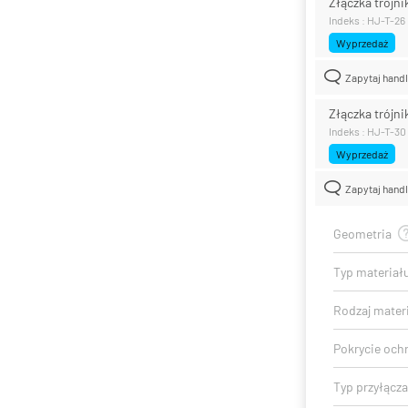
Złączka trójni
Indeks : HJ-T-26
Wyprzedaż
Zapytaj hand
Złączka trójni
Indeks : HJ-T-30
Wyprzedaż
Zapytaj hand
Geometria
Typ materiał
Rodzaj mater
Pokrycie och
Typ przyłącza