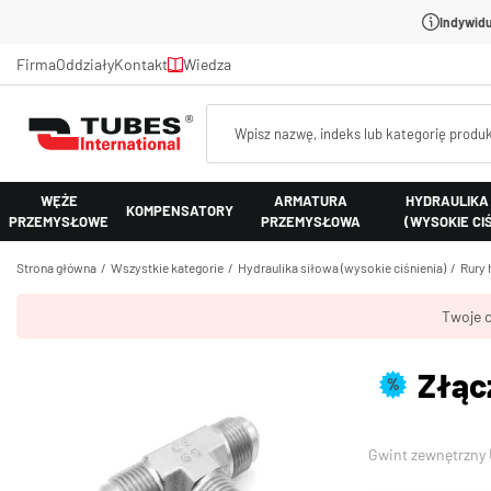
Indywidu
Firma
Oddziały
Kontakt
Wiedza
WĘŻE
ARMATURA
HYDRAULIKA
KOMPENSATORY
PRZEMYSŁOWE
PRZEMYSŁOWA
(WYSOKIE CI
Strona główna
Wszystkie kategorie
Hydraulika siłowa (wysokie ciśnienia)
Rury 
Twoje c
Złącz
%
Gwint zewnętrzny U