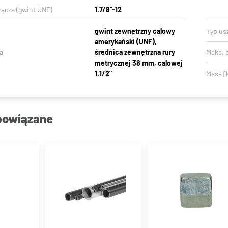
łącza (gwint UNF)
1.7/8"-12
gwint zewnętrzny calowy
Typ usz
amerykański (UNF),
a
średnica zewnętrzna rury
Maks. c
metrycznej 38 mm, calowej
1.1/2"
Masa [
powiązane