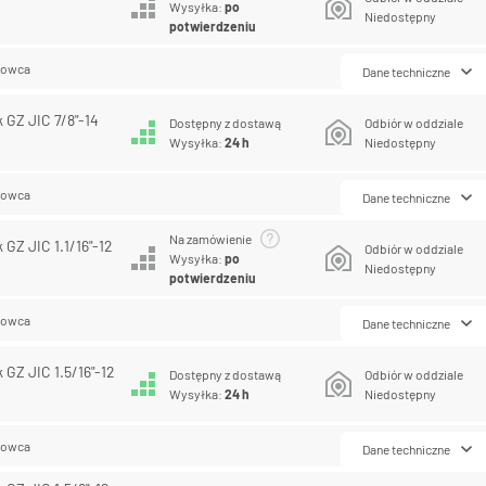
Wysyłka:
po
Niedostępny
potwierdzeniu
lowca
Dane techniczne
k GZ JIC 7/8"-14
Dostępny z dostawą
Odbiór w oddziale
Wysyłka:
24 h
Niedostępny
lowca
Dane techniczne
Na zamówienie
 GZ JIC 1.1/16"-12
Odbiór w oddziale
Wysyłka:
po
Niedostępny
potwierdzeniu
lowca
Dane techniczne
k GZ JIC 1.5/16"-12
Dostępny z dostawą
Odbiór w oddziale
Wysyłka:
24 h
Niedostępny
lowca
Dane techniczne