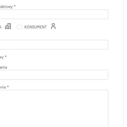
taktowy
A
KONSUMENT
wy
ania
ania