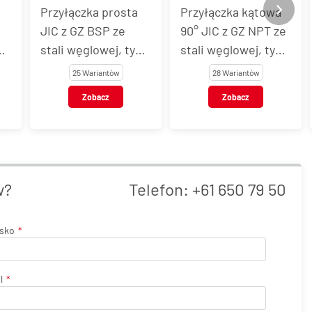
Przyłączka kątowa
Złączka trójnikowa
90° JIC z GZ NPT ze
nastawialna
p
stali węglowej, typ
niesymetryczna JIC
WE-NT
"L" z GZ/GW UNF ze
28 Wariantów
9 Wariantów
stali węglowej, typ
Zobacz
Zobacz
EVL
w?
Telefon:
+61 650 79 50
isko
l