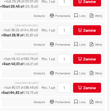
+1szt
25,26 zł
(
31,07 zł
)
Zamów
Min. 1 szt
+10szt
20,45 zł
(
25,15 zł
)
Dodaj do:
Porównania
Listy
Oferty
Cena netto (brutto)
+1szt
36,02 zł
(
44,30 zł
)
Zamów
Min. 1 szt
+10szt
29,16 zł
(
35,87 zł
)
Dodaj do:
Porównania
Listy
Oferty
Cena netto (brutto)
+1szt
49,42 zł
(
60,79 zł
)
Zamów
Min. 1 szt
+5szt
40,01 zł
(
49,21 zł
)
Dodaj do:
Porównania
Listy
Oferty
Cena netto (brutto)
+1szt
80,07 zł
(
98,49 zł
)
Zamów
Min. 1 szt
+5szt
64,82 zł
(
79,73 zł
)
Dodaj do:
Porównania
Listy
Oferty