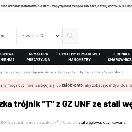
alne warunki handlowe dla firm - zapytaj nasz zespół lub zarejestruj konto B2B. Skon
Łączniki JIC
 SIŁOWA
ARMATURA
SYSTEMY POMIAROWE I
TECHNIKA
ŚNIENIA)
PRECYZYJNA
MANOMETRY
SMAROWNICZ
hydrauliczne, obejmy i łączniki do rur
Łączniki do rur hydraulicznych
Łączniki JIC
eny mogą być inne. Zaloguj się lub
załóż konto
, aby zobaczyć indywidualną
ka trójnik "T" z GZ UNF ze stali 
NF (uszczelnienie na stożku 37°). Materiał:
stal węglowa, ocynkowana
.