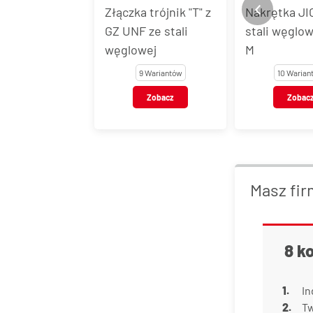
 trójnik "T" z
Nakrętka JIC ze
Tuleja doci
 ze stali
stali węglowej, typ
stali węglow
wej
M
FM
9 Wariantów
10 Wariantów
14 Warian
Zobacz
Zobacz
Zobac
Masz fir
8 k
In
Tw