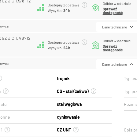
k GZ JIC 1.5/8"-12
Odbiór w oddziale
Dostępny z dostawą
Sprawdź
Wysyłka:
24 h
dostępność
lowca
Dane techniczne
k GZ JIC 1.7/8"-12
Odbiór w oddziale
Dostępny z dostawą
Sprawdź
Wysyłka:
24 h
dostępność
lowca
Dane techniczne
trójnik
Typ usz
u
CS - stal (żeliwo)
Typ prz
iału
stal węglowa
Rozmia
ronne
cynkowanie
 1
GZ UNF
Opis pr