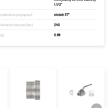
1.1/2"
czelnienia przyłącza 2
stożek 37°
iśnienie robocze [bar]
240
kg]
0.99