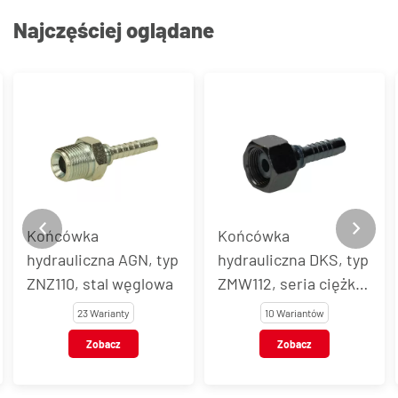
Najczęściej oglądane
Końcówka
Końcówka
hydrauliczna DKS, typ
kołnierzowa SAE
ZMW112, seria ciężka,
6000 SUPERCAT, typ
stal węglowa
ZSK113, stal węglowa
10 Wariantów
7 Wariantów
Zobacz
Zobacz