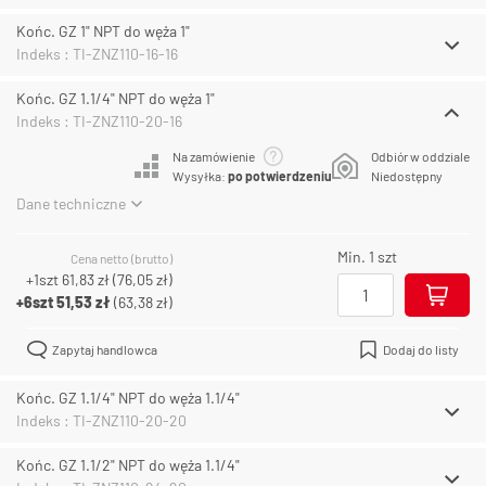
Końc. GZ 1" NPT do węża 1"
Indeks : TI-ZNZ110-16-16
Końc. GZ 1.1/4" NPT do węża 1"
Indeks : TI-ZNZ110-20-16
Na zamówienie
Odbiór w oddziale
Wysyłka:
po potwierdzeniu
Niedostępny
Dane techniczne
Min. 1 szt
Cena netto (brutto)
+1szt
61,83 zł
(
76,05 zł
)
+6szt
51,53 zł
(
63,38 zł
)
Zapytaj handlowca
Dodaj do listy
Końc. GZ 1.1/4" NPT do węża 1.1/4"
Indeks : TI-ZNZ110-20-20
Końc. GZ 1.1/2" NPT do węża 1.1/4"