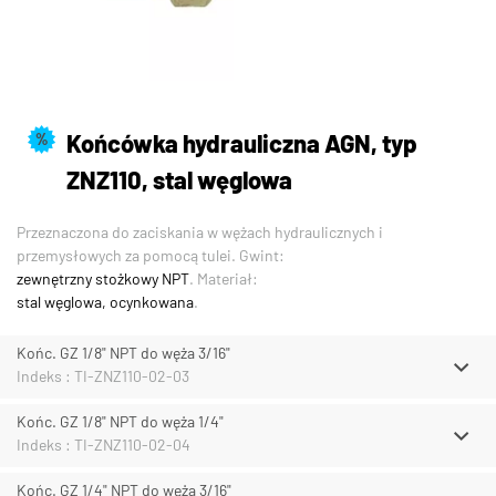
Końcówka hydrauliczna AGN, typ
%
ZNZ110, stal węglowa
Przeznaczona do zaciskania w wężach hydraulicznych i
przemysłowych za pomocą tulei. Gwint:
zewnętrzny stożkowy NPT
. Materiał:
stal węglowa, ocynkowana
.
Końc. GZ 1/8" NPT do węża 3/16"
Indeks : TI-ZNZ110-02-03
Końc. GZ 1/8" NPT do węża 1/4"
Indeks : TI-ZNZ110-02-04
Końc. GZ 1/4" NPT do węża 3/16"