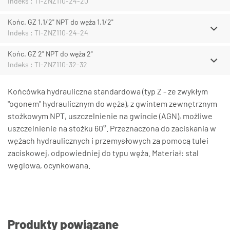
Indeks : TI-ZNZ110-24-20
Końc. GZ 1.1/2" NPT do węża 1.1/2"
Indeks : TI-ZNZ110-24-24
Końc. GZ 2" NPT do węża 2"
Indeks : TI-ZNZ110-32-32
Końcówka hydrauliczna standardowa (typ Z - ze zwykłym
"ogonem" hydraulicznym do węża), z gwintem zewnętrznym
stożkowym NPT, uszczelnienie na gwincie (AGN), możliwe
uszczelnienie na stożku 60°. Przeznaczona do zaciskania w
wężach hydraulicznych i przemysłowych za pomocą tulei
zaciskowej, odpowiedniej do typu węża. Materiał: stal
węglowa, ocynkowana.
Produkty powiązane