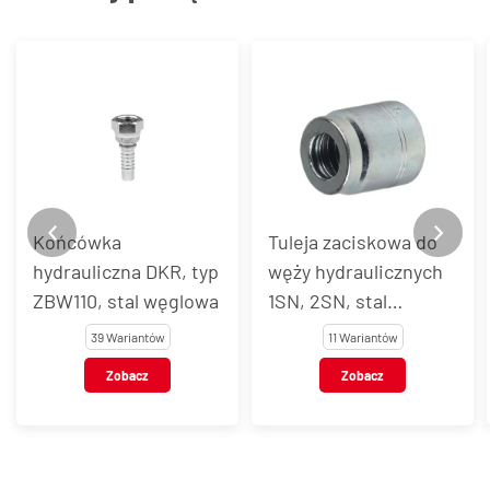
Końcówka
Tuleja zaciskowa do
hydrauliczna DKR, typ
węży hydraulicznych
ZBW110, stal węglowa
1SN, 2SN, stal
węglowa, typ Z2TX
39 Wariantów
11 Wariantów
Zobacz
Zobacz