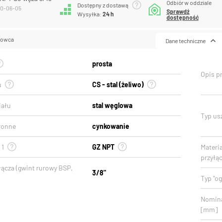
Odbiór w oddziale
Dostępny z dostawą
10-06-05
Sprawdź
Wysyłka:
24 h
dostępność
lowca
Dane techniczne
prosta
Opis p
u
CS - stal (żeliwo)
iału
stal węglowa
Typ usz
ronne
cynkowanie
 1
GZ NPT
Materi
przyłą
łącza (gwint rurowy BSP,
3/8"
Typ "o
Nomina
[mm]