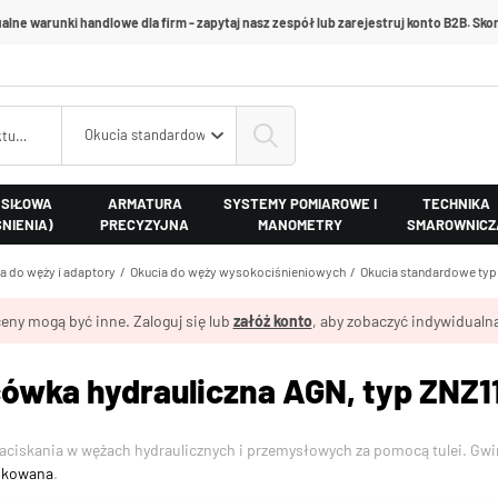
alne warunki handlowe dla firm - zapytaj nasz zespół lub zarejestruj konto B2B. Skon
Okucia standardowe typ Z
 SIŁOWA
ARMATURA
SYSTEMY POMIAROWE I
TECHNIKA
ŚNIENIA)
PRECYZYJNA
MANOMETRY
SMAROWNICZ
a do węży i adaptory
Okucia do węży wysokociśnieniowych
Okucia standardowe typ
eny mogą być inne. Zaloguj się lub
załóż konto
, aby zobaczyć indywidualną
ówka hydrauliczna AGN, typ ZNZ11
aciskania w wężach hydraulicznych i przemysłowych za pomocą tulei. Gwi
ynkowana
.