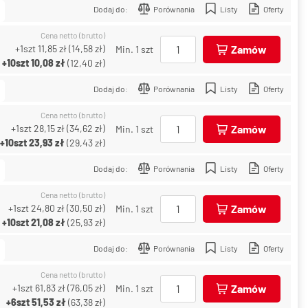
Dodaj do:
Porównania
Listy
Oferty
Cena netto (brutto)
+1szt
11,85 zł
(
14,58 zł
)
Zamów
Min. 1 szt
+10szt
10,08 zł
(
12,40 zł
)
Dodaj do:
Porównania
Listy
Oferty
Cena netto (brutto)
+1szt
28,15 zł
(
34,62 zł
)
Zamów
Min. 1 szt
+10szt
23,93 zł
(
29,43 zł
)
Dodaj do:
Porównania
Listy
Oferty
Cena netto (brutto)
+1szt
24,80 zł
(
30,50 zł
)
Zamów
Min. 1 szt
+10szt
21,08 zł
(
25,93 zł
)
Dodaj do:
Porównania
Listy
Oferty
Cena netto (brutto)
+1szt
61,83 zł
(
76,05 zł
)
Zamów
Min. 1 szt
+6szt
51,53 zł
(
63,38 zł
)