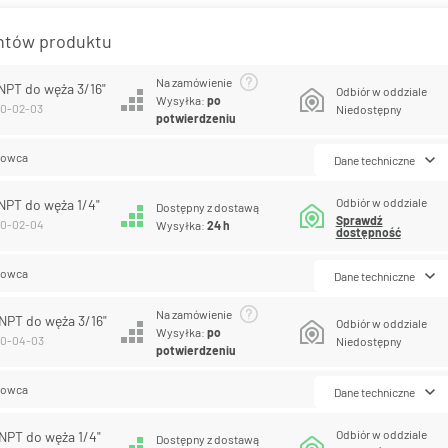
antów produktu
Na zamówienie
 NPT do węża 3/16"
Odbiór w oddziale
Wysyłka:
po
10-02-03
Niedostępny
potwierdzeniu
lowca
Dane techniczne
Odbiór w oddziale
 NPT do węża 1/4"
Dostępny z dostawą
Sprawdź
110-02-04
Wysyłka:
24 h
dostępność
lowca
Dane techniczne
Na zamówienie
 NPT do węża 3/16"
Odbiór w oddziale
Wysyłka:
po
110-04-03
Niedostępny
potwierdzeniu
lowca
Dane techniczne
Odbiór w oddziale
 NPT do węża 1/4"
Dostępny z dostawą