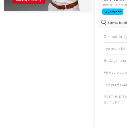
Indeks : TI-ZNZ1
Wyprzedaż
Zapytaj hand
Geometria
Typ materiał
Rodzaj mater
Pokrycie och
Typ przyłącza
Rozmiar przy
BSPT, NPT)