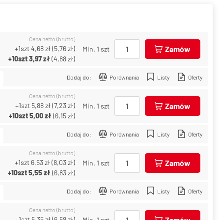
Cena netto (brutto)
+1szt
4,68 zł
(
5,76 zł
)
Zamów
Min. 1 szt
+10szt
3,97 zł
(
4,88 zł
)
Dodaj do:
Porównania
Listy
Oferty
Cena netto (brutto)
+1szt
5,88 zł
(
7,23 zł
)
Zamów
Min. 1 szt
+10szt
5,00 zł
(
6,15 zł
)
Dodaj do:
Porównania
Listy
Oferty
Cena netto (brutto)
+1szt
6,53 zł
(
8,03 zł
)
Zamów
Min. 1 szt
+10szt
5,55 zł
(
6,83 zł
)
Dodaj do:
Porównania
Listy
Oferty
Cena netto (brutto)
+1szt
5,35 zł
(
6,58 zł
)
Zamów
Min. 1 szt