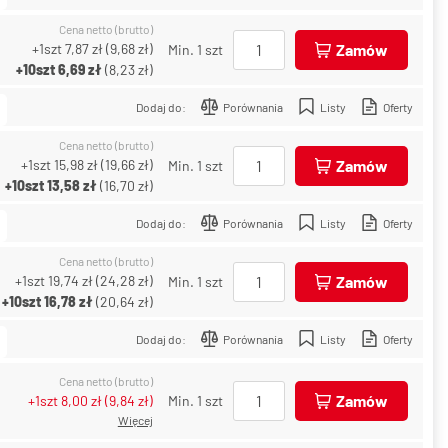
Cena netto (brutto)
+1szt
7,87 zł
(
9,68 zł
)
Zamów
Min. 1 szt
+10szt
6,69 zł
(
8,23 zł
)
Dodaj do:
Porównania
Listy
Oferty
Cena netto (brutto)
+1szt
15,98 zł
(
19,66 zł
)
Zamów
Min. 1 szt
+10szt
13,58 zł
(
16,70 zł
)
Dodaj do:
Porównania
Listy
Oferty
Cena netto (brutto)
+1szt
19,74 zł
(
24,28 zł
)
Zamów
Min. 1 szt
+10szt
16,78 zł
(
20,64 zł
)
Dodaj do:
Porównania
Listy
Oferty
Cena netto (brutto)
Zamów
+1szt
8,00 zł
(
9,84 zł
)
Min. 1 szt
Więcej