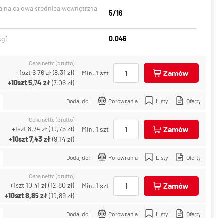
lna calowa średnica wewnętrzna
5/16
kg]
0.046
Cena netto (brutto)
+1szt
6,76 zł
(
8,31 zł
)
Zamów
Min. 1 szt
+10szt
5,74 zł
(
7,06 zł
)
Dodaj do:
Porównania
Listy
Oferty
Cena netto (brutto)
+1szt
8,74 zł
(
10,75 zł
)
Zamów
Min. 1 szt
+10szt
7,43 zł
(
9,14 zł
)
Dodaj do:
Porównania
Listy
Oferty
Cena netto (brutto)
+1szt
10,41 zł
(
12,80 zł
)
Zamów
Min. 1 szt
+10szt
8,85 zł
(
10,89 zł
)
Dodaj do:
Porównania
Listy
Oferty