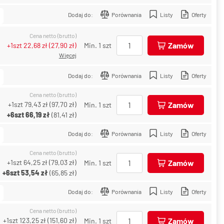
Dodaj do:
Porównania
Listy
Oferty
Cena netto (brutto)
Zamów
+1szt
22,68 zł
(
27,90 zł
)
Min. 1 szt
Więcej
Dodaj do:
Porównania
Listy
Oferty
Cena netto (brutto)
+1szt
79,43 zł
(
97,70 zł
)
Zamów
Min. 1 szt
+6szt
66,19 zł
(
81,41 zł
)
Dodaj do:
Porównania
Listy
Oferty
Cena netto (brutto)
+1szt
64,25 zł
(
79,03 zł
)
Zamów
Min. 1 szt
+6szt
53,54 zł
(
65,85 zł
)
Dodaj do:
Porównania
Listy
Oferty
Cena netto (brutto)
+1szt
123,25 zł
(
151,60 zł
)
Zamów
Min. 1 szt