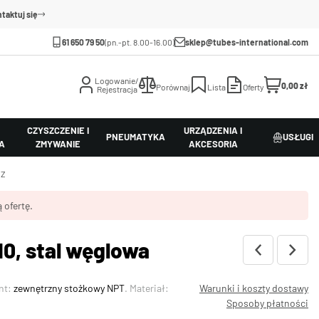
taktuj się
61 650 79 50
(pn.-pt. 8.00-16.00)
sklep@tubes-international.com
Logowanie/
0,00 zł
Porównaj
Lista
Oferty
Rejestracja
CZYSZCZENIE I
URZĄDZENIA I
PNEUMATYKA
USŁUGI
A
ZMYWANIE
AKCESORIA
 Z
 ofertę.
0, stal węglowa
nt:
zewnętrzny stożkowy NPT
. Materiał:
Warunki i koszty dostawy
Sposoby płatności