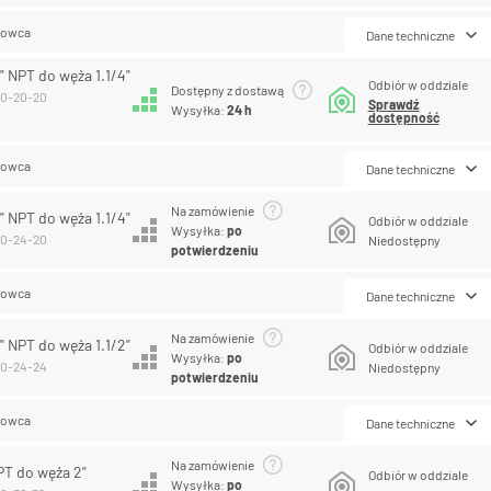
lowca
Dane techniczne
" NPT do węża 1.1/4"
Odbiór w oddziale
Dostępny z dostawą
10-20-20
Sprawdź
Wysyłka:
24 h
dostępność
lowca
Dane techniczne
Na zamówienie
" NPT do węża 1.1/4"
Odbiór w oddziale
Wysyłka:
po
10-24-20
Niedostępny
potwierdzeniu
lowca
Dane techniczne
Na zamówienie
" NPT do węża 1.1/2"
Odbiór w oddziale
Wysyłka:
po
10-24-24
Niedostępny
potwierdzeniu
lowca
Dane techniczne
Na zamówienie
PT do węża 2"
Odbiór w oddziale
Wysyłka:
po