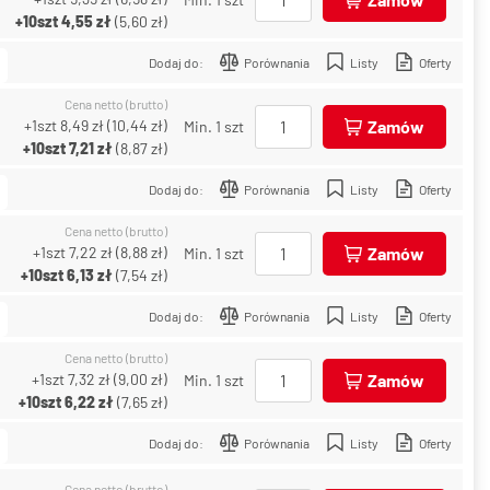
+10szt
4,55 zł
(
5,60 zł
)
Dodaj do:
Porównania
Listy
Oferty
Cena netto (brutto)
+1szt
8,49 zł
(
10,44 zł
)
Zamów
Min. 1 szt
+10szt
7,21 zł
(
8,87 zł
)
Dodaj do:
Porównania
Listy
Oferty
Cena netto (brutto)
+1szt
7,22 zł
(
8,88 zł
)
Zamów
Min. 1 szt
+10szt
6,13 zł
(
7,54 zł
)
Dodaj do:
Porównania
Listy
Oferty
Cena netto (brutto)
+1szt
7,32 zł
(
9,00 zł
)
Zamów
Min. 1 szt
+10szt
6,22 zł
(
7,65 zł
)
Dodaj do:
Porównania
Listy
Oferty
Cena netto (brutto)