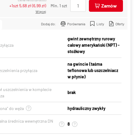
Zamów
+1szt
5,68 zł
(
6,99 zł
)
Min. 1 szt
Więcej
Dodaj do:
Porównania
Listy
Oferty
gwint zewnętrzny rurowy
rzyłącza
calowy amerykański (NPT) -
stożkowy
na gwincie (taśma
czelnienia przyłącza
teflonowa lub uszczelniacz
w płynie)
ał uszczelnienia w komplecie
brak
cza
gona" do węża
hydrauliczny zwykły
lna średnica wewnętrzna DN
8