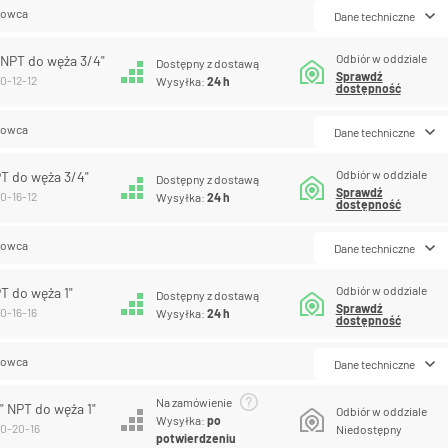
lowca
Dane techniczne
Odbiór w oddziale
 NPT do węża 3/4"
Dostępny z dostawą
Sprawdź
10-12-12
Wysyłka:
24 h
dostępność
lowca
Dane techniczne
Odbiór w oddziale
PT do węża 3/4"
Dostępny z dostawą
Sprawdź
10-16-12
Wysyłka:
24 h
dostępność
lowca
Dane techniczne
Odbiór w oddziale
T do węża 1"
Dostępny z dostawą
Sprawdź
10-16-16
Wysyłka:
24 h
dostępność
lowca
Dane techniczne
Na zamówienie
" NPT do węża 1"
Odbiór w oddziale
Wysyłka:
po
10-20-16
Niedostępny
potwierdzeniu