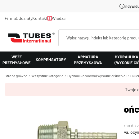
Indywidu
Firma
Oddziały
Kontakt
Wiedza
WĘŻE
ARMATURA
HYDRAULIKA
KOMPENSATORY
PRZEMYSŁOWE
PRZEMYSŁOWA
(WYSOKIE CI
Strona główna
Wszystkie kategorie
Hydraulika siłowa (wysokie ciśnienia)
Okuci
Twoje c
Końc
%
Przeznaczona do z
stal węglowa, oc