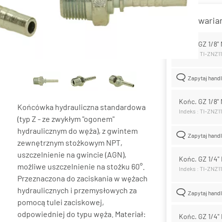
Lista wari
Końc. GZ 1/8"
Indeks : TI-ZNZ1
Zapytaj hand
Końc. GZ 1/8"
Końcówka hydrauliczna standardowa
Indeks : TI-ZNZ
(typ Z - ze zwykłym "ogonem"
hydraulicznym do węża), z gwintem
Zapytaj hand
zewnętrznym stożkowym NPT,
uszczelnienie na gwincie (AGN),
Końc. GZ 1/4"
możliwe uszczelnienie na stożku 60°.
Indeks : TI-ZNZ
Przeznaczona do zaciskania w wężach
hydraulicznych i przemysłowych za
Zapytaj hand
pomocą tulei zaciskowej,
odpowiedniej do typu węża. Materiał:
Końc. GZ 1/4"