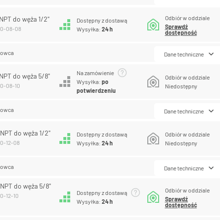
Odbiór w oddziale
 NPT do węża 1/2"
Dostępny z dostawą
Sprawdź
10-08-08
Wysyłka:
24 h
dostępność
lowca
Dane techniczne
Na zamówienie
 NPT do węża 5/8"
Odbiór w oddziale
Wysyłka:
po
10-08-10
Niedostępny
potwierdzeniu
lowca
Dane techniczne
 NPT do węża 1/2"
Dostępny z dostawą
Odbiór w oddziale
10-12-08
Wysyłka:
24 h
Niedostępny
lowca
Dane techniczne
 NPT do węża 5/8"
Odbiór w oddziale
Dostępny z dostawą
10-12-10
Sprawdź
Wysyłka:
24 h
dostępność