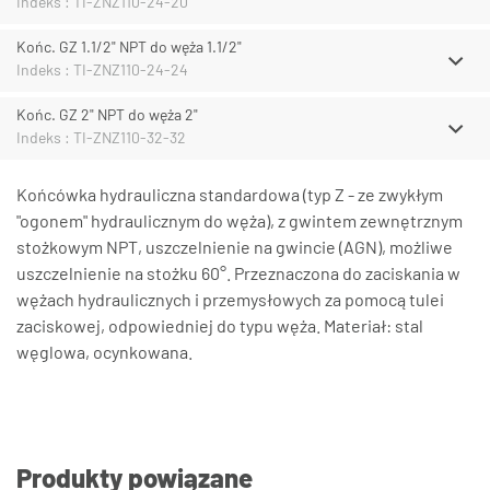
Indeks : TI-ZNZ110-24-20
Końc. GZ 1.1/2" NPT do węża 1.1/2"
Indeks : TI-ZNZ110-24-24
Końc. GZ 2" NPT do węża 2"
Indeks : TI-ZNZ110-32-32
Końcówka hydrauliczna standardowa (typ Z - ze zwykłym
"ogonem" hydraulicznym do węża), z gwintem zewnętrznym
stożkowym NPT, uszczelnienie na gwincie (AGN), możliwe
uszczelnienie na stożku 60°. Przeznaczona do zaciskania w
wężach hydraulicznych i przemysłowych za pomocą tulei
zaciskowej, odpowiedniej do typu węża. Materiał: stal
węglowa, ocynkowana.
Produkty powiązane