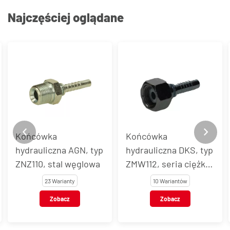
Najczęściej oglądane
Końcówka
Końcówka
hydrauliczna AGN, typ
hydrauliczna DKS, typ
ZNZ110, stal węglowa
ZMW112, seria ciężka,
stal węglowa
23 Warianty
10 Wariantów
Zobacz
Zobacz