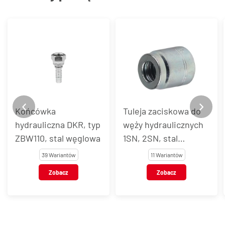
Końcówka
Tuleja zaciskowa do
hydrauliczna DKR, typ
węży hydraulicznych
ZBW110, stal węglowa
1SN, 2SN, stal
węglowa, typ Z2TX
39 Wariantów
11 Wariantów
Zobacz
Zobacz