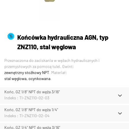
Końcówka hydrauliczna AGN, typ
%
ZNZ110, stal węglowa
Przeznaczona do zaciskania w wężach hydraulicznych i
przemysłowych za pomocą tulei. Gwint:
zewnętrzny stożkowy NPT
. Materiał:
stal węglowa, ocynkowana
.
Końc. GZ 1/8" NPT do węża 3/16"
Indeks : TI-ZNZ110-02-03
Końc. GZ 1/8" NPT do węża 1/4"
Indeks : TI-ZNZ110-02-04
Końc. GZ 1/4" NPT do węża 3/16"