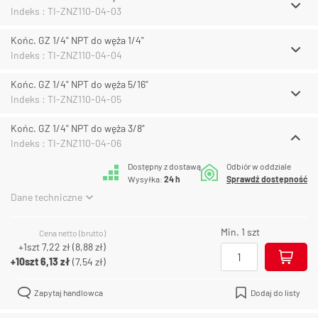
Indeks : TI-ZNZ110-04-03
Końc. GZ 1/4" NPT do węża 1/4"
Indeks : TI-ZNZ110-04-04
Końc. GZ 1/4" NPT do węża 5/16"
Indeks : TI-ZNZ110-04-05
Końc. GZ 1/4" NPT do węża 3/8"
Indeks : TI-ZNZ110-04-06
Dostępny z dostawą
Odbiór w oddziale
Wysyłka:
24 h
Sprawdź dostępność
Dane techniczne
Min. 1 szt
Cena netto (brutto)
+1szt
7,22 zł
(
8,88 zł
)
+10szt
6,13 zł
(
7,54 zł
)
Zapytaj handlowca
Dodaj do listy