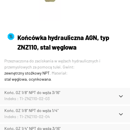
Końcówka hydrauliczna AGN, typ
%
ZNZ110, stal węglowa
Przeznaczona do zaciskania w wężach hydraulicznych i
przemysłowych za pomocą tulei. Gwint:
zewnętrzny stożkowy NPT
. Materiał:
stal węglowa, ocynkowana
.
Końc. GZ 1/8" NPT do węża 3/16"
Indeks : TI-ZNZ110-02-03
Końc. GZ 1/8" NPT do węża 1/4"
Indeks : TI-ZNZ110-02-04
Końc. GZ 1/4" NPT do węża 3/16"