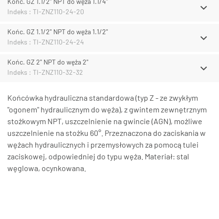
Końc. GZ 1.1/2" NPT do węża 1.1/4"
Indeks : TI-ZNZ110-24-20
Końc. GZ 1.1/2" NPT do węża 1.1/2"
Indeks : TI-ZNZ110-24-24
Końc. GZ 2" NPT do węża 2"
Indeks : TI-ZNZ110-32-32
Końcówka hydrauliczna standardowa (typ Z - ze zwykłym
"ogonem" hydraulicznym do węża), z gwintem zewnętrznym
stożkowym NPT, uszczelnienie na gwincie (AGN), możliwe
uszczelnienie na stożku 60°. Przeznaczona do zaciskania w
wężach hydraulicznych i przemysłowych za pomocą tulei
zaciskowej, odpowiedniej do typu węża. Materiał: stal
węglowa, ocynkowana.