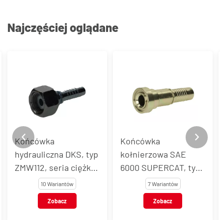
Najczęściej oglądane
Końcówka
Końcówka
hydrauliczna DKS, typ
kołnierzowa SAE
ZMW112, seria ciężka,
6000 SUPERCAT, typ
stal węglowa
ZSK113, stal węglowa
10 Wariantów
7 Wariantów
Zobacz
Zobacz