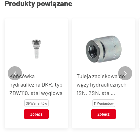
Produkty powiązane
Końcówka
Tuleja zaciskowa do
hydrauliczna DKR, typ
węży hydraulicznych
ZBW110, stal węglowa
1SN, 2SN, stal
węglowa, typ Z2TX
39 Wariantów
11 Wariantów
Zobacz
Zobacz