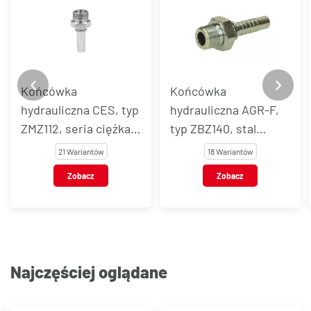
Końcówka
Końcówka
hydrauliczna CES, typ
hydrauliczna AGR-F,
ZMZ112, seria ciężka,
typ ZBZ140, stal
stal węglowa
węglowa
21 Wariantów
18 Wariantów
Zobacz
Zobacz
Najczęściej oglądane