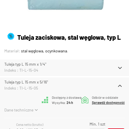
Tuleja zaciskowa, stal węglowa, typ L
%
Materiał:
stal węglowa, ocynkowana
.
Tuleja typ L 15 mm x 1/4"
Indeks : TI-L-15-04
Tuleja typ L 15 mm x 5/16"
Indeks : TI-L-15-05
Dostępny z dostawą
Odbiór w oddziale
Wysyłka:
24 h
Sprawdź dostępność
Dane techniczne
Min. 1 szt
Cena netto (brutto)