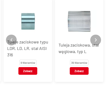
Tuleje zaciskowe typu
Tuleja zaciskowa, stal
LDR, LD, LR, stal AISI
węglowa, typ L
316
9 Wariantów
36 Wariantów
Zobacz
Zobacz