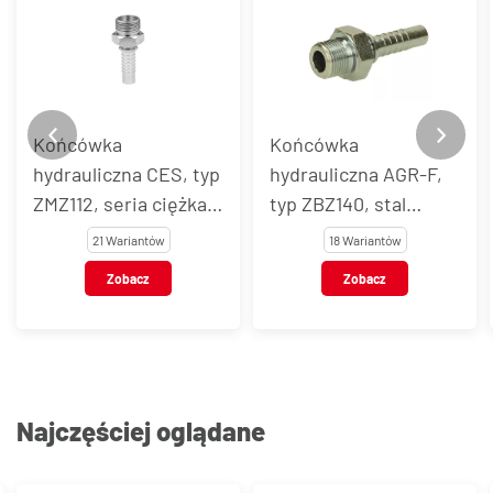
Końcówka
Końcówka
hydrauliczna CES, typ
hydrauliczna AGR-F,
ZMZ112, seria ciężka,
typ ZBZ140, stal
stal węglowa
węglowa
21 Wariantów
18 Wariantów
Zobacz
Zobacz
Najczęściej oglądane