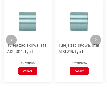
Tuleje zaciskowe typu
Tuleja zaciskowa, stal
LDR, LD, LR, stal
AISI 316, typ L
węglowa
14 Wariantów
20 Wariantów
Zobacz
Zobacz