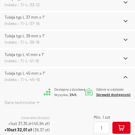
Indeks : TI-L-33-12
Tuleja typ L 37 mm x 1"
Indeks : TI-L-37-16
Tuleja typ L 39 mm x 1"
Indeks : TI-L-39-16
Tuleja typ L 41 mm x 1"
Indeks : TI-L-41-16
Tuleja typ L 45 mm x 1"
Indeks : TI-L-45-16
Dostępny z dostawą
Odbiór w oddziale
Wysyłka:
24 h
Sprawdź dostępność
Dane techniczne
Min. 1 szt
Cena netto (brutto)
+1szt
37,35 zł
(
45,94 zł
)
+10szt
32,01 zł
(
39,37 zł
)