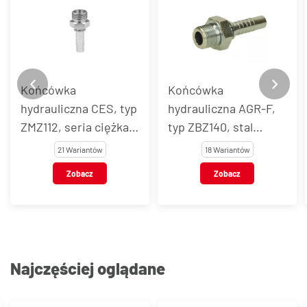
Końcówka
Końcówka
hydrauliczna CES, typ
hydrauliczna AGR-F,
ZMZ112, seria ciężka,
typ ZBZ140, stal
stal węglowa
węglowa
21 Wariantów
18 Wariantów
Zobacz
Zobacz
Najczęściej oglądane