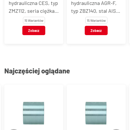
hydrauliczna CES, typ
hydrauliczna AGR-F,
ZMZ112, seria ciężka,
typ ZBZ140, stal AISI
stal AISI 316L
316L
15 Wariantów
15 Wariantów
Zobacz
Zobacz
Najczęściej oglądane