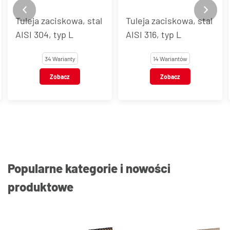
Tuleje zaciskowe typu
Tuleja zaciskowa, stal
LDR, LD, LR, stal
AISI 316, typ L
węglowa
14 Wariantów
20 Wariantów
Zobacz
Zobacz
Popularne kategorie i nowości
produktowe