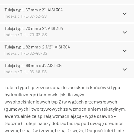
Tuleja typ L 67 mm x 2", AISI 304
Indeks : TI-L-67-32-SS
Tuleja typ L 70 mm x 2", AISI 304
Indeks : TI-L-70-32-SS
Tuleja typ L 82 mm x 2.1/2", AISI 304
Indeks : TI-L-82-40-SS
Tuleja typ L 96 mm x 3", AISI 304
Indeks : TI-L-96-48-SS
Tuleja typu L przeznaczona do zaciskania końcówki typu
hydraulicznego (końcówki jak dla węży
wysokociśnieniowych typ Z) w wężach przemysłowych
(gumowych i tworzywowych ze wzmocnieniem tekstylnym,
ewentualnie ze spiralą wzmacniającą - węże ssawno -
tłoczne). Tuleję należy dobrać biorąc pod uwagę średnicę
wewnętrzną Dw i zewnętrzną Dz węża. Długość tulei L nie