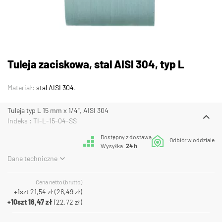
Tuleja zaciskowa, stal AISI 304, typ L
Materiał:
stal AISI 304
.
Tuleja typ L 15 mm x 1/4", AISI 304
Indeks : TI-L-15-04-SS
Dostępny z dostawą
Odbiór w oddziale
Wysyłka:
24 h
Dane techniczne
Cena netto (brutto)
+1szt
21,54 zł
(
26,49 zł
)
+10szt
18,47 zł
(
22,72 zł
)