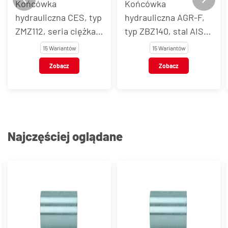
Końcówka
Końcówka
hydrauliczna CES, typ
hydrauliczna AGR-F,
ZMZ112, seria ciężka,
typ ZBZ140, stal AISI
stal AISI 316L
316L
15 Wariantów
15 Wariantów
Zobacz
Zobacz
Najczęściej oglądane