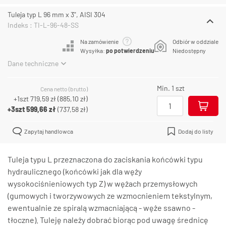
Tuleja typ L 96 mm x 3", AISI 304
Indeks : TI-L-96-48-SS
Na zamówienie
Odbiór w oddziale
Wysyłka:
po potwierdzeniu
Niedostępny
Dane techniczne
Min. 1 szt
Cena netto (brutto)
+1szt
719,59 zł
(
885,10 zł
)
+3szt
599,66 zł
(
737,58 zł
)
Zapytaj handlowca
Dodaj do listy
Tuleja typu L przeznaczona do zaciskania końcówki typu
hydraulicznego (końcówki jak dla węży
wysokociśnieniowych typ Z) w wężach przemysłowych
(gumowych i tworzywowych ze wzmocnieniem tekstylnym,
ewentualnie ze spiralą wzmacniającą - węże ssawno -
tłoczne). Tuleję należy dobrać biorąc pod uwagę średnicę