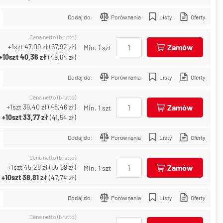
Dodaj do:
Porównania
Listy
Oferty
Cena netto (brutto)
+1szt
47,09 zł
(
57,92 zł
)
Zamów
Min. 1 szt
+10szt
40,36 zł
(
49,64 zł
)
Dodaj do:
Porównania
Listy
Oferty
Cena netto (brutto)
+1szt
39,40 zł
(
48,46 zł
)
Zamów
Min. 1 szt
+10szt
33,77 zł
(
41,54 zł
)
Dodaj do:
Porównania
Listy
Oferty
Cena netto (brutto)
+1szt
45,28 zł
(
55,69 zł
)
Zamów
Min. 1 szt
+10szt
38,81 zł
(
47,74 zł
)
Dodaj do:
Porównania
Listy
Oferty
Cena netto (brutto)