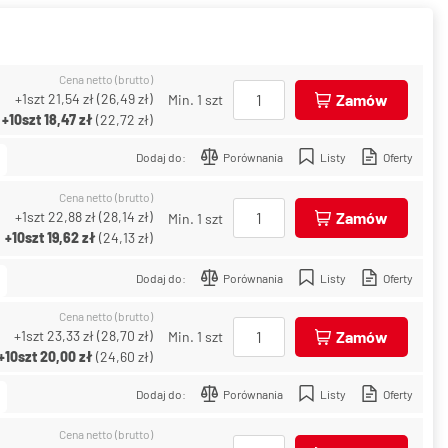
Cena netto (brutto)
+1szt
21,54 zł
(
26,49 zł
)
Zamów
Min. 1 szt
+10szt
18,47 zł
(
22,72 zł
)
Dodaj do:
Porównania
Listy
Oferty
Cena netto (brutto)
+1szt
22,88 zł
(
28,14 zł
)
Zamów
Min. 1 szt
+10szt
19,62 zł
(
24,13 zł
)
Dodaj do:
Porównania
Listy
Oferty
Cena netto (brutto)
+1szt
23,33 zł
(
28,70 zł
)
Zamów
Min. 1 szt
+10szt
20,00 zł
(
24,60 zł
)
Dodaj do:
Porównania
Listy
Oferty
Cena netto (brutto)