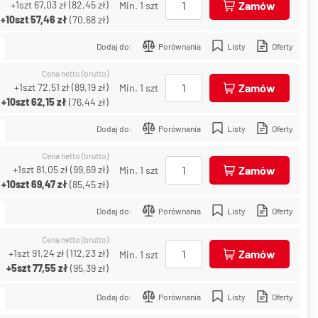
+1szt
67,03 zł
(
82,45 zł
)
Zamów
Min. 1 szt
+10szt
57,46 zł
(
70,68 zł
)
Dodaj do:
Porównania
Listy
Oferty
Cena netto (brutto)
+1szt
72,51 zł
(
89,19 zł
)
Zamów
Min. 1 szt
+10szt
62,15 zł
(
76,44 zł
)
Dodaj do:
Porównania
Listy
Oferty
Cena netto (brutto)
+1szt
81,05 zł
(
99,69 zł
)
Zamów
Min. 1 szt
+10szt
69,47 zł
(
85,45 zł
)
Dodaj do:
Porównania
Listy
Oferty
Cena netto (brutto)
+1szt
91,24 zł
(
112,23 zł
)
Zamów
Min. 1 szt
+5szt
77,55 zł
(
95,39 zł
)
Dodaj do:
Porównania
Listy
Oferty