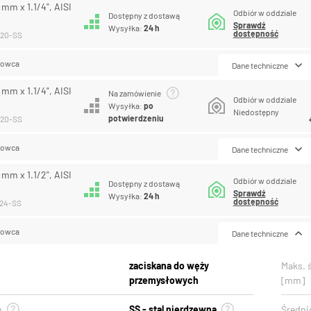
 mm x 1.1/4", AISI
Odbiór w oddziale
Dostępny z dostawą
Sprawdź
Wysyłka:
24 h
dostępność
-20-SS
lowca
Dane techniczne
 mm x 1.1/4", AISI
Na zamówienie
Odbiór w oddziale
Wysyłka:
po
Niedostępny
potwierdzeniu
-20-SS
lowca
Dane techniczne
 mm x 1.1/2", AISI
Odbiór w oddziale
Dostępny z dostawą
Sprawdź
Wysyłka:
24 h
dostępność
-24-SS
lowca
Dane techniczne
zaciskana do węży
Maks. 
przemysłowych
[mm]
u
SS - stal nierdzewna
Średni