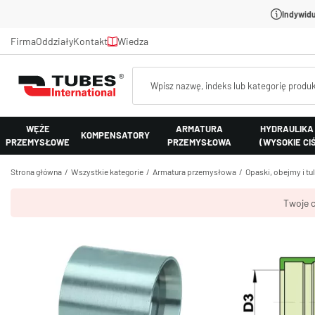
Indywidu
Firma
Oddziały
Kontakt
Wiedza
WĘŻE
ARMATURA
HYDRAULIKA
KOMPENSATORY
PRZEMYSŁOWE
PRZEMYSŁOWA
(WYSOKIE CI
Strona główna
Wszystkie kategorie
Armatura przemysłowa
Opaski, obejmy i tu
Twoje c
Tuleja z
Materiał:
stal AISI