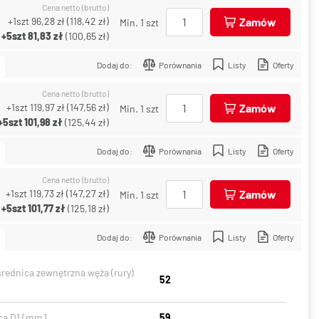
Cena netto (brutto)
+1szt
96,28 zł
(
118,42 zł
)
Zamów
Min. 1 szt
+5szt
81,83 zł
(
100,65 zł
)
Dodaj do:
Porównania
Listy
Oferty
Cena netto (brutto)
+1szt
119,97 zł
(
147,56 zł
)
Zamów
Min. 1 szt
+5szt
101,98 zł
(
125,44 zł
)
Dodaj do:
Porównania
Listy
Oferty
Cena netto (brutto)
+1szt
119,73 zł
(
147,27 zł
)
Zamów
Min. 1 szt
+5szt
101,77 zł
(
125,18 zł
)
Dodaj do:
Porównania
Listy
Oferty
średnica zewnętrzna węża (rury)
52
ca D1 [mm]
59