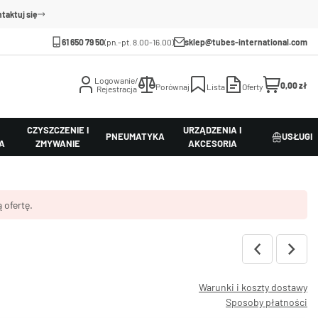
taktuj się
61 650 79 50
(pn.-pt. 8.00-16.00)
sklep@tubes-international.com
Logowanie/
0,00 zł
Porównaj
Lista
Oferty
Rejestracja
CZYSZCZENIE I
URZĄDZENIA I
PNEUMATYKA
USŁUGI
A
ZMYWANIE
AKCESORIA
 ofertę.
Warunki i koszty dostawy
Sposoby płatności