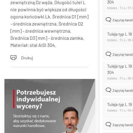
zewnętrzną Dz węża. Długość tulei L
304
Indeks : TI-L-17
nie powinna być większa od długości
ogona końcówki Lk. Średnica D1 [mm]
Zapytaj hand
- średnica zewnętrzna. Średnica D2
[mm] - średnica wewnętrzna.
Tuleja typ L 1
Średnica D3 [mm] - średnica zamka.
Indeks : TI-L-18
Materiał: stal AISI 304.
Zapytaj hand
Drukuj
Tuleja typ L 19
304
Indeks : TI-L-19
Zapytaj hand
Tuleja typ L 1
Indeks : TI-L-19
Zapytaj hand