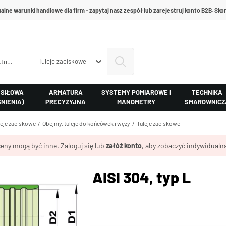
alne warunki handlowe dla firm - zapytaj nasz zespół lub zarejestruj konto B2B. Skon
Tuleje zaciskowe
 SIŁOWA
ARMATURA
SYSTEMY POMIAROWE I
TECHNIKA
ŚNIENIA)
PRECYZYJNA
MANOMETRY
SMAROWNICZ
leje zaciskowe
Obejmy, tuleje do końcówek i węży
Tuleje zaciskowe
eny mogą być inne. Zaloguj się lub
załóż konto
, aby zobaczyć indywidualną
aciskowa, stal AISI 304, typ L
 304
.