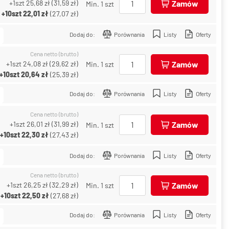
+1szt
25,68 zł
(
31,59 zł
)
Zamów
Min. 1 szt
+10szt
22,01 zł
(
27,07 zł
)
Dodaj do:
Porównania
Listy
Oferty
Cena netto (brutto)
+1szt
24,08 zł
(
29,62 zł
)
Zamów
Min. 1 szt
+10szt
20,64 zł
(
25,39 zł
)
Dodaj do:
Porównania
Listy
Oferty
Cena netto (brutto)
+1szt
26,01 zł
(
31,99 zł
)
Zamów
Min. 1 szt
+10szt
22,30 zł
(
27,43 zł
)
Dodaj do:
Porównania
Listy
Oferty
Cena netto (brutto)
+1szt
26,25 zł
(
32,29 zł
)
Zamów
Min. 1 szt
+10szt
22,50 zł
(
27,68 zł
)
Dodaj do:
Porównania
Listy
Oferty