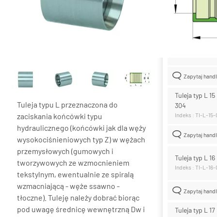
Lista wari
Tuleja typ L 1
Indeks : TI-L-15
Zapytaj hand
Tuleja typ L 15
Tuleja typu L przeznaczona do
304
zaciskania końcówki typu
Indeks : TI-L-15
hydraulicznego (końcówki jak dla węży
Zapytaj hand
wysokociśnieniowych typ Z) w wężach
przemysłowych (gumowych i
Tuleja typ L 1
tworzywowych ze wzmocnieniem
Indeks : TI-L-16
tekstylnym, ewentualnie ze spiralą
wzmacniającą - węże ssawno -
Zapytaj hand
tłoczne). Tuleję należy dobrać biorąc
pod uwagę średnicę wewnętrzną Dw i
Tuleja typ L 17