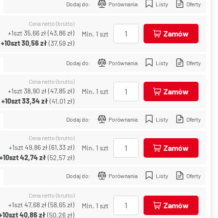
Dodaj do:
Porównania
Listy
Oferty
Cena netto (brutto)
+1szt
35,66 zł
(
43,86 zł
)
Zamów
Min. 1 szt
+10szt
30,56 zł
(
37,59 zł
)
Dodaj do:
Porównania
Listy
Oferty
Cena netto (brutto)
+1szt
38,90 zł
(
47,85 zł
)
Zamów
Min. 1 szt
+10szt
33,34 zł
(
41,01 zł
)
Dodaj do:
Porównania
Listy
Oferty
Cena netto (brutto)
+1szt
49,86 zł
(
61,33 zł
)
Zamów
Min. 1 szt
+10szt
42,74 zł
(
52,57 zł
)
Dodaj do:
Porównania
Listy
Oferty
Cena netto (brutto)
+1szt
47,68 zł
(
58,65 zł
)
Zamów
Min. 1 szt
+10szt
40,86 zł
(
50,26 zł
)