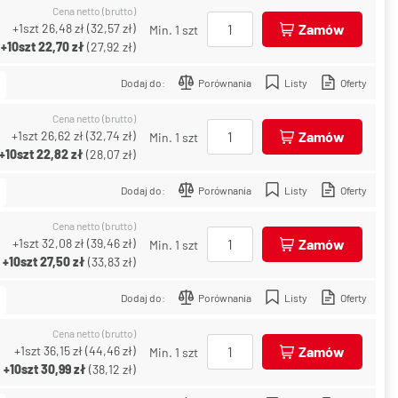
Cena netto (brutto)
+1szt
26,48 zł
(
32,57 zł
)
Zamów
Min. 1 szt
+10szt
22,70 zł
(
27,92 zł
)
Dodaj do:
Porównania
Listy
Oferty
Cena netto (brutto)
+1szt
26,62 zł
(
32,74 zł
)
Zamów
Min. 1 szt
+10szt
22,82 zł
(
28,07 zł
)
Dodaj do:
Porównania
Listy
Oferty
Cena netto (brutto)
+1szt
32,08 zł
(
39,46 zł
)
Zamów
Min. 1 szt
+10szt
27,50 zł
(
33,83 zł
)
Dodaj do:
Porównania
Listy
Oferty
Cena netto (brutto)
+1szt
36,15 zł
(
44,46 zł
)
Zamów
Min. 1 szt
+10szt
30,99 zł
(
38,12 zł
)