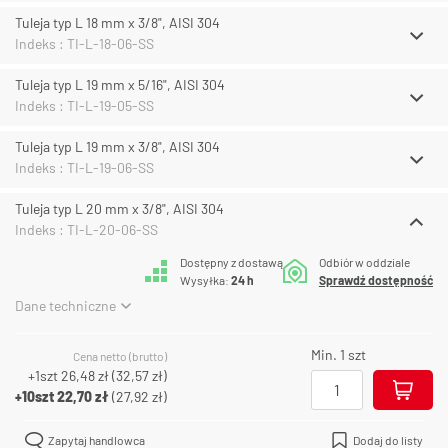
Tuleja typ L 18 mm x 3/8", AISI 304
Indeks : TI-L-18-06-SS
Tuleja typ L 19 mm x 5/16", AISI 304
Indeks : TI-L-19-05-SS
Tuleja typ L 19 mm x 3/8", AISI 304
Indeks : TI-L-19-06-SS
Tuleja typ L 20 mm x 3/8", AISI 304
Indeks : TI-L-20-06-SS
Dostępny z dostawą
Odbiór w oddziale
Wysyłka:
24 h
Sprawdź dostępność
Dane techniczne
Min. 1 szt
Cena netto (brutto)
+1szt
26,48 zł
(
32,57 zł
)
+10szt
22,70 zł
(
27,92 zł
)
Zapytaj handlowca
Dodaj do listy