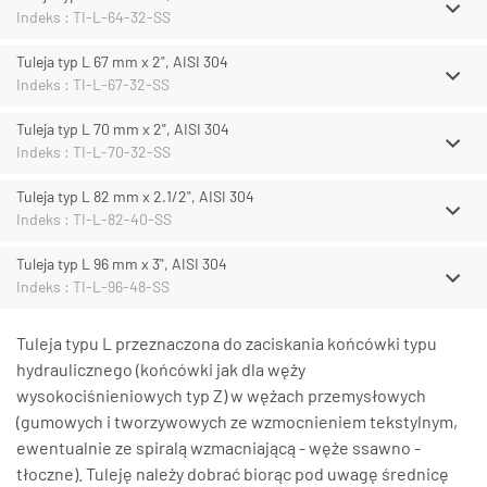
Indeks : TI-L-64-32-SS
Tuleja typ L 67 mm x 2", AISI 304
Indeks : TI-L-67-32-SS
Tuleja typ L 70 mm x 2", AISI 304
Indeks : TI-L-70-32-SS
Tuleja typ L 82 mm x 2.1/2", AISI 304
Indeks : TI-L-82-40-SS
Tuleja typ L 96 mm x 3", AISI 304
Indeks : TI-L-96-48-SS
Tuleja typu L przeznaczona do zaciskania końcówki typu
hydraulicznego (końcówki jak dla węży
wysokociśnieniowych typ Z) w wężach przemysłowych
(gumowych i tworzywowych ze wzmocnieniem tekstylnym,
ewentualnie ze spiralą wzmacniającą - węże ssawno -
tłoczne). Tuleję należy dobrać biorąc pod uwagę średnicę