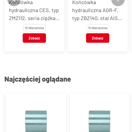
Końcówka
Końcówka
hydrauliczna CES, typ
hydrauliczna AGR-F,
ZMZ112, seria ciężka,
typ ZBZ140, stal AISI
stal AISI 316L
316L
15 Wariantów
15 Wariantów
Zobacz
Zobacz
Najczęściej oglądane