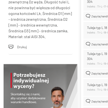
zewnętrzną Dz węża. Długość tulei L
304
Indeks : TI-L-17
nie powinna być większa od długości
ogona końcówki Lk. Średnica D1 [mm]
Zapytaj hand
- średnica zewnętrzna. Średnica D2
[mm] - średnica wewnętrzna.
Tuleja typ L 1
Średnica D3 [mm] - średnica zamka.
Indeks : TI-L-18
Materiał: stal AISI 304.
Zapytaj hand
Drukuj
Tuleja typ L 19
304
Indeks : TI-L-19
Zapytaj hand
Tuleja typ L 1
Indeks : TI-L-19
Zapytaj hand