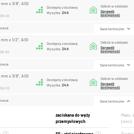
0 mm x 3/8", AISI
Odbiór w oddziale
Dostępny z dostawą
Sprawdź
Wysyłka:
24 h
dostępność
-06-SS
lowca
Dane techniczne
2 mm x 1/2", AISI
Odbiór w oddziale
Dostępny z dostawą
Sprawdź
Wysyłka:
24 h
dostępność
-08-SS
lowca
Dane techniczne
4 mm x 3/8", AISI
Odbiór w oddziale
Dostępny z dostawą
Sprawdź
Wysyłka:
24 h
dostępność
-06-SS
lowca
Dane techniczne
zaciskana do węży
Maks. 
przemysłowych
[mm]
u
SS - stal nierdzewna
Średni