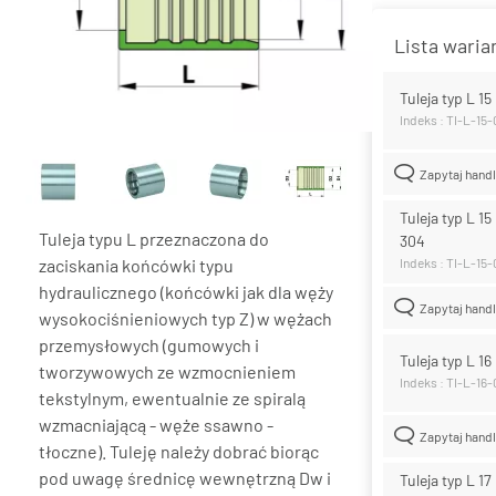
Lista wari
Tuleja typ L 1
Indeks : TI-L-15
Zapytaj hand
Tuleja typ L 15
Tuleja typu L przeznaczona do
304
zaciskania końcówki typu
Indeks : TI-L-15
hydraulicznego (końcówki jak dla węży
Zapytaj hand
wysokociśnieniowych typ Z) w wężach
przemysłowych (gumowych i
Tuleja typ L 1
tworzywowych ze wzmocnieniem
Indeks : TI-L-16
tekstylnym, ewentualnie ze spiralą
wzmacniającą - węże ssawno -
Zapytaj hand
tłoczne). Tuleję należy dobrać biorąc
pod uwagę średnicę wewnętrzną Dw i
Tuleja typ L 17