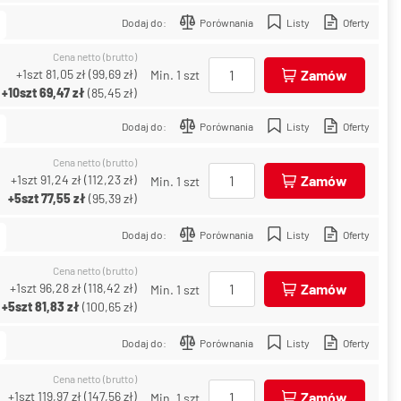
Dodaj do:
Porównania
Listy
Oferty
Cena netto (brutto)
+1szt
81,05 zł
(
99,69 zł
)
Zamów
Min. 1 szt
+10szt
69,47 zł
(
85,45 zł
)
Dodaj do:
Porównania
Listy
Oferty
Cena netto (brutto)
+1szt
91,24 zł
(
112,23 zł
)
Zamów
Min. 1 szt
+5szt
77,55 zł
(
95,39 zł
)
Dodaj do:
Porównania
Listy
Oferty
Cena netto (brutto)
+1szt
96,28 zł
(
118,42 zł
)
Zamów
Min. 1 szt
+5szt
81,83 zł
(
100,65 zł
)
Dodaj do:
Porównania
Listy
Oferty
Cena netto (brutto)
+1szt
119,97 zł
(
147,56 zł
)
Zamów
Min. 1 szt