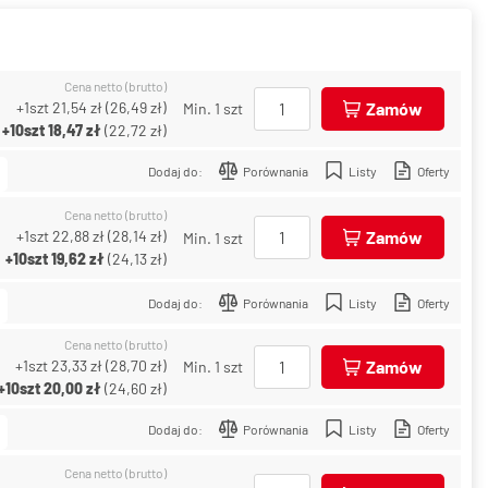
Cena netto (brutto)
+1szt
21,54 zł
(
26,49 zł
)
Zamów
Min. 1 szt
+10szt
18,47 zł
(
22,72 zł
)
Dodaj do:
Porównania
Listy
Oferty
Cena netto (brutto)
+1szt
22,88 zł
(
28,14 zł
)
Zamów
Min. 1 szt
+10szt
19,62 zł
(
24,13 zł
)
Dodaj do:
Porównania
Listy
Oferty
Cena netto (brutto)
+1szt
23,33 zł
(
28,70 zł
)
Zamów
Min. 1 szt
+10szt
20,00 zł
(
24,60 zł
)
Dodaj do:
Porównania
Listy
Oferty
Cena netto (brutto)