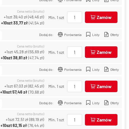
Cena netto (brutto)
+1szt
39,40 zł
(
48,46 zł
)
Zamów
Min. 1 szt
+10szt
33,77 zł
(
41,54 zł
)
Dodaj do:
Porównania
Listy
Oferty
Cena netto (brutto)
+1szt
45,28 zł
(
55,69 zł
)
Zamów
Min. 1 szt
+10szt
38,81 zł
(
47,74 zł
)
Dodaj do:
Porównania
Listy
Oferty
Cena netto (brutto)
+1szt
67,03 zł
(
82,45 zł
)
Zamów
Min. 1 szt
+10szt
57,46 zł
(
70,68 zł
)
Dodaj do:
Porównania
Listy
Oferty
Cena netto (brutto)
+1szt
72,51 zł
(
89,19 zł
)
Zamów
Min. 1 szt
+10szt
62,15 zł
(
76,44 zł
)