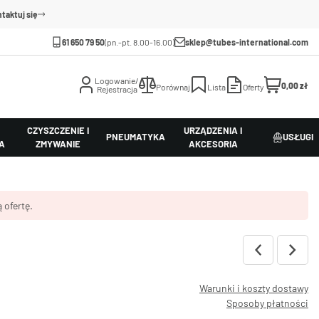
taktuj się
61 650 79 50
(pn.-pt. 8.00-16.00)
sklep@tubes-international.com
Logowanie/
0,00 zł
Porównaj
Lista
Oferty
Rejestracja
CZYSZCZENIE I
URZĄDZENIA I
PNEUMATYKA
USŁUGI
A
ZMYWANIE
AKCESORIA
 ofertę.
Warunki i koszty dostawy
Sposoby płatności