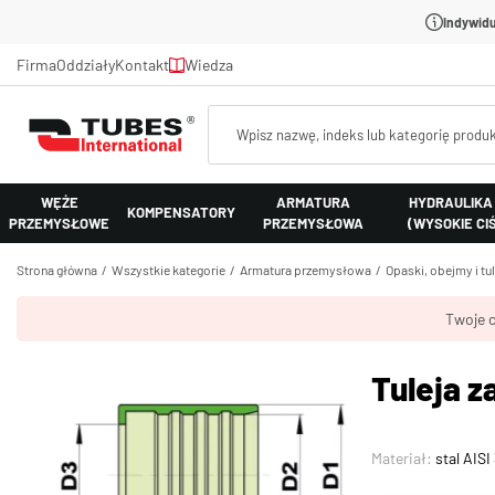
Indywidu
Firma
Oddziały
Kontakt
Wiedza
WĘŻE
ARMATURA
HYDRAULIKA
KOMPENSATORY
PRZEMYSŁOWE
PRZEMYSŁOWA
(WYSOKIE CI
Strona główna
Wszystkie kategorie
Armatura przemysłowa
Opaski, obejmy i tu
Twoje c
Tuleja z
Materiał:
stal AISI