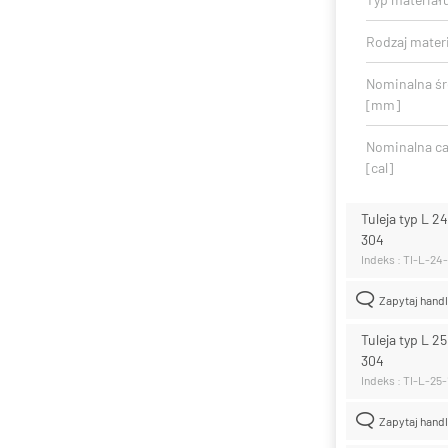
Rodzaj mater
Nominalna ś
[mm]
Nominalna ca
[cal]
Tuleja typ L 2
304
Indeks : TI-L-24
Zapytaj hand
Tuleja typ L 2
304
Indeks : TI-L-25
Zapytaj hand