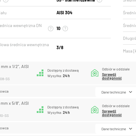
iału
AISI 304
Średni
rednica wewnętrzna DN
Średni
10
Długoś
lowa średnica wewnętrzna
3/8
Masa [
4 mm x 1/2", AISI
Odbiór w oddziale
Dostępny z dostawą
Sprawdź
Wysyłka:
24 h
dostępność
-08-SS
lowca
Dane techniczne
5 mm x 5/8", AISI
Odbiór w oddziale
Dostępny z dostawą
Sprawdź
Wysyłka:
24 h
dostępność
-10-SS
lowca
Dane techniczne