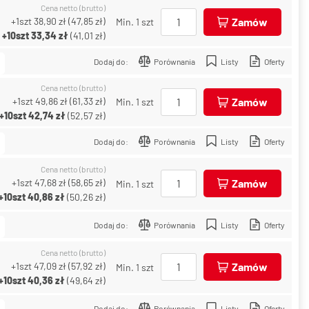
Cena netto (brutto)
+1szt
38,90 zł
(
47,85 zł
)
Zamów
Min. 1 szt
+10szt
33,34 zł
(
41,01 zł
)
Dodaj do:
Porównania
Listy
Oferty
Cena netto (brutto)
+1szt
49,86 zł
(
61,33 zł
)
Zamów
Min. 1 szt
+10szt
42,74 zł
(
52,57 zł
)
Dodaj do:
Porównania
Listy
Oferty
Cena netto (brutto)
+1szt
47,68 zł
(
58,65 zł
)
Zamów
Min. 1 szt
+10szt
40,86 zł
(
50,26 zł
)
Dodaj do:
Porównania
Listy
Oferty
Cena netto (brutto)
+1szt
47,09 zł
(
57,92 zł
)
Zamów
Min. 1 szt
+10szt
40,36 zł
(
49,64 zł
)
Dodaj do:
Porównania
Listy
Oferty