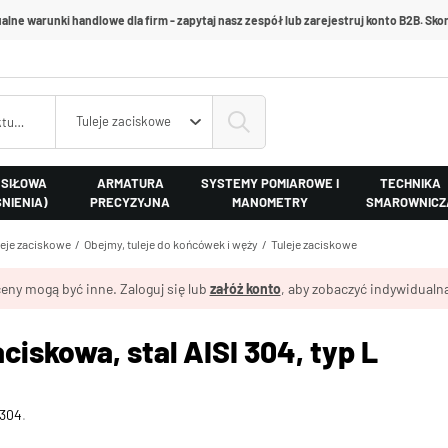
alne warunki handlowe dla firm - zapytaj nasz zespół lub zarejestruj konto B2B. Skon
Tuleje zaciskowe
 SIŁOWA
ARMATURA
SYSTEMY POMIAROWE I
TECHNIKA
ŚNIENIA)
PRECYZYJNA
MANOMETRY
SMAROWNICZ
leje zaciskowe
Obejmy, tuleje do końcówek i węży
Tuleje zaciskowe
eny mogą być inne. Zaloguj się lub
załóż konto
, aby zobaczyć indywidualną
aciskowa, stal AISI 304, typ L
 304
.