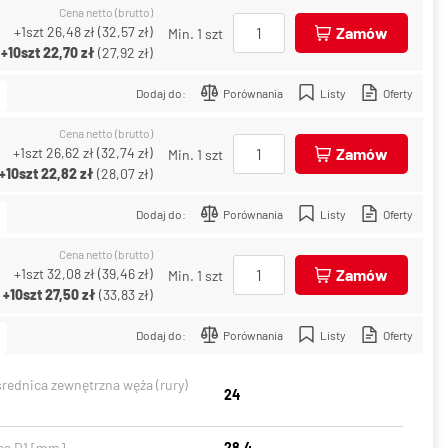
Cena netto (brutto)
+1szt
26,48 zł
(
32,57 zł
)
Zamów
Min. 1 szt
+10szt
22,70 zł
(
27,92 zł
)
Dodaj do:
Porównania
Listy
Oferty
Cena netto (brutto)
+1szt
26,62 zł
(
32,74 zł
)
Zamów
Min. 1 szt
+10szt
22,82 zł
(
28,07 zł
)
Dodaj do:
Porównania
Listy
Oferty
Cena netto (brutto)
+1szt
32,08 zł
(
39,46 zł
)
Zamów
Min. 1 szt
+10szt
27,50 zł
(
33,83 zł
)
Dodaj do:
Porównania
Listy
Oferty
średnica zewnętrzna węża (rury)
24
ca D1 [mm]
28.4