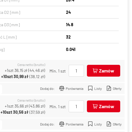
ca D2 [mm]
24
ca D3 [mm]
14.8
ć L [mm]
32
kg]
0.041
Cena netto (brutto)
+1szt
36,15 zł
(
44,46 zł
)
Zamów
Min. 1 szt
+10szt
30,99 zł
(
38,12 zł
)
Dodaj do:
Porównania
Listy
Oferty
Cena netto (brutto)
+1szt
35,66 zł
(
43,86 zł
)
Zamów
Min. 1 szt
+10szt
30,56 zł
(
37,59 zł
)
Dodaj do:
Porównania
Listy
Oferty