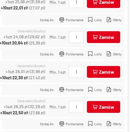
+1szt
25,68 zł
(
31,59 zł
)
Zamów
Min. 1 szt
+10szt
22,01 zł
(
27,07 zł
)
Dodaj do:
Porównania
Listy
Oferty
Cena netto (brutto)
+1szt
24,08 zł
(
29,62 zł
)
Zamów
Min. 1 szt
+10szt
20,64 zł
(
25,39 zł
)
Dodaj do:
Porównania
Listy
Oferty
Cena netto (brutto)
+1szt
26,01 zł
(
31,99 zł
)
Zamów
Min. 1 szt
+10szt
22,30 zł
(
27,43 zł
)
Dodaj do:
Porównania
Listy
Oferty
Cena netto (brutto)
+1szt
26,25 zł
(
32,29 zł
)
Zamów
Min. 1 szt
+10szt
22,50 zł
(
27,68 zł
)
Dodaj do:
Porównania
Listy
Oferty