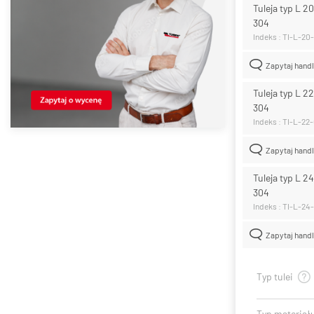
Tuleja typ L 2
304
Indeks : TI-L-20
Zapytaj hand
Tuleja typ L 2
304
Indeks : TI-L-22
Zapytaj hand
Tuleja typ L 2
304
Indeks : TI-L-24
Zapytaj hand
Typ tulei
Typ materiał